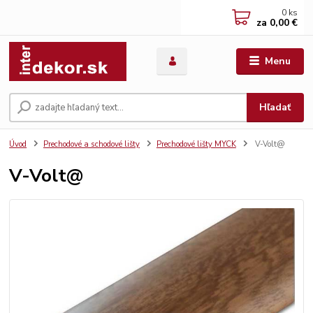
0
ks
za
0,00 €
Menu
Hľadať
Úvod
Prechodové a schodové lišty
Prechodové lišty MYCK
V-Volt@
V-Volt@