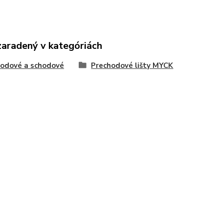
zaradený v kategóriách
odové a schodové
Prechodové lišty MYCK