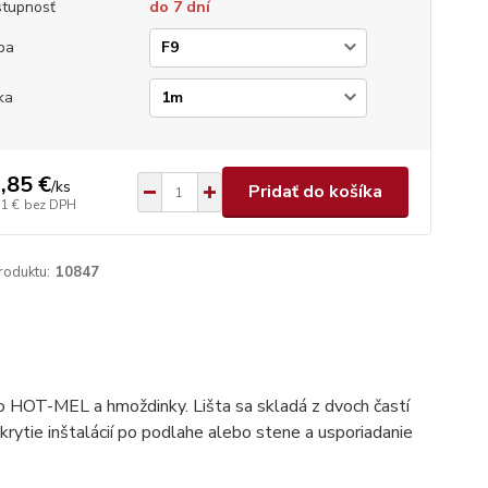
tupnosť
do 7 dní
ba
ka
,85 €
/
ks
Pridať do košíka
51 €
bez DPH
roduktu:
10847
o HOT-MEL a hmoždinky. Lišta sa skladá z dvoch častí
akrytie inštalácií po podlahe alebo stene a usporiadanie