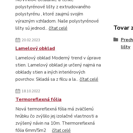
polystyrénové lišty z extrudovaného
polystyrénu , ktoré zaujmú svojím
výrazným vzhľadom. Naše polystyrénové
Tovar 
lišty sú jednod...
čítať celé
Prech
20.02.2023
lišty
Lamelový obklad
Lamelový obklad Moderný trend v úprave
stien. Lamelový obklad je určený najmä na
obklady stien a iných interiérových
povrchov. Skladá sa z filcu a la...
čítať celé
18.10.2022
Termoreflexná fólia
Nová termoreflexná fólia má zväčšenú
hrúbku čo zvýšilo jej izolačné vlastnosti a
zvýšený návin na 10m. Thermoreflexná
fólia 6mm/5m2
čítať celé