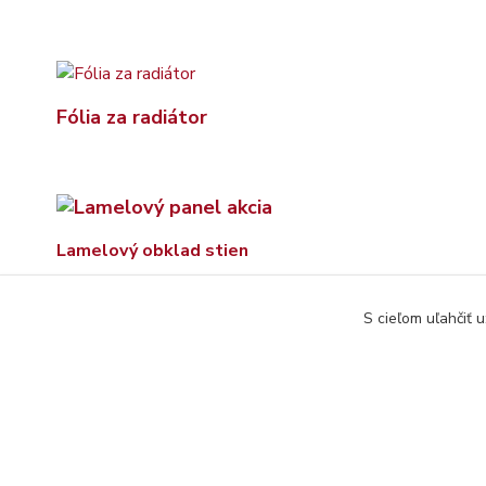
Fólia za radiátor
Lamelový obklad stien
S cieľom uľahčiť 
© Copyright 2026 www.interdekor.sk, všetky práva vyhradené