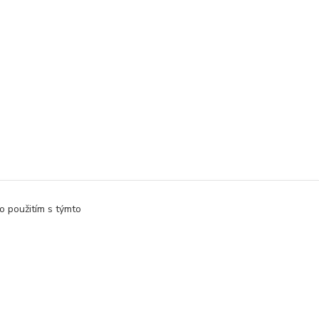
o použitím s týmto
Vytvorené na
Eshop-rychlo.sk