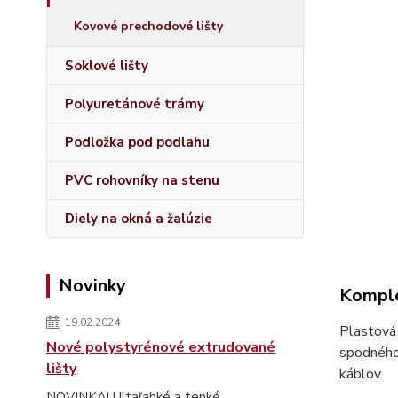
Kovové prechodové lišty
Soklové lišty
Polyuretánové trámy
Podložka pod podlahu
PVC rohovníky na stenu
Diely na okná a žalúzie
Novinky
Komple
19.02.2024
Plastová 
Nové polystyrénové extrudované
spodného 
lišty
káblov.
NOVINKA! Ultaľahké a tenké