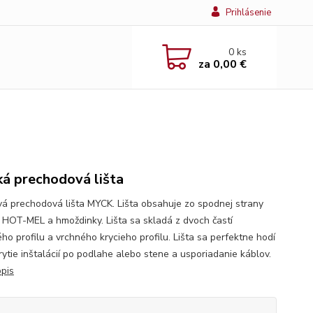
Prihlásenie
0
ks
za
0,00 €
ká prechodová lišta
vá prechodová lišta MYCK. Lišta obsahuje zo spodnej strany
o HOT-MEL a hmoždinky. Lišta sa skladá z dvoch častí
ho profilu a vrchného krycieho profilu. Lišta sa perfektne hodí
rytie inštalácií po podlahe alebo stene a usporiadanie káblov.
opis