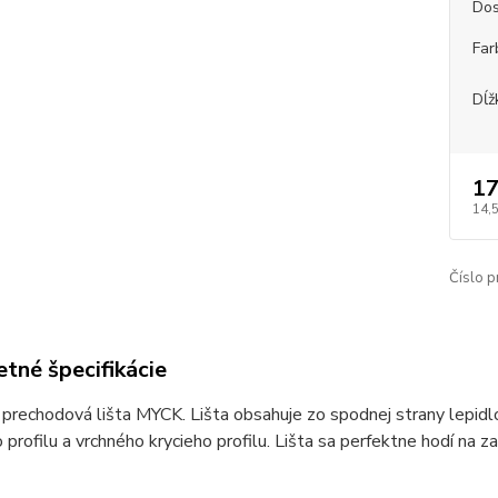
Dos
Far
Dĺž
17
14,
Číslo p
tné špecifikácie
prechodová lišta MYCK. Lišta obsahuje zo spodnej strany lepidl
profilu a vrchného krycieho profilu. Lišta sa perfektne hodí na z