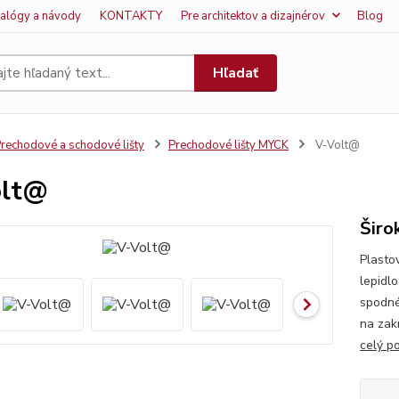
talógy a návody
KONTAKTY
Pre architektov a dizajnérov
Blog
Hľadať
rechodové a schodové lišty
Prechodové lišty MYCK
V-Volt@
olt@
Širo
Plasto
lepidl
spodné
na zak
celý p