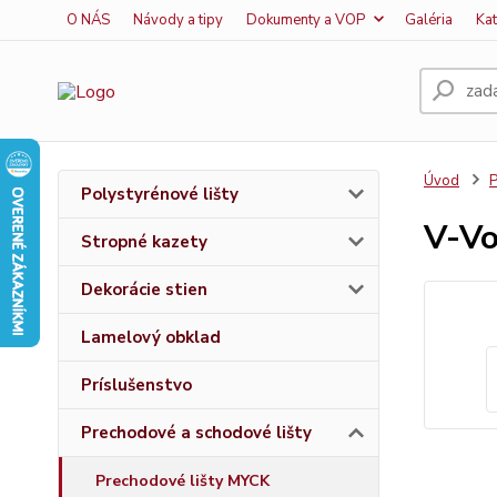
O NÁS
Návody a tipy
Dokumenty a VOP
Galéria
Ka
Úvod
P
Polystyrénové lišty
V-V
Stropné kazety
Dekorácie stien
Lamelový obklad
Príslušenstvo
Prechodové a schodové lišty
Prechodové lišty MYCK