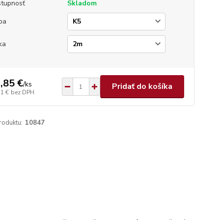
tupnosť
Skladom
ba
ka
,85 €
/
ks
Pridať do košíka
51 €
bez DPH
roduktu:
10847