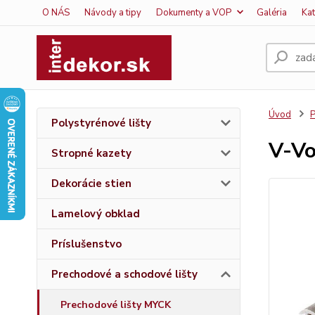
O NÁS
Návody a tipy
Dokumenty a VOP
Galéria
Ka
Úvod
P
Polystyrénové lišty
V-V
Stropné kazety
Dekorácie stien
Lamelový obklad
Príslušenstvo
Prechodové a schodové lišty
Prechodové lišty MYCK