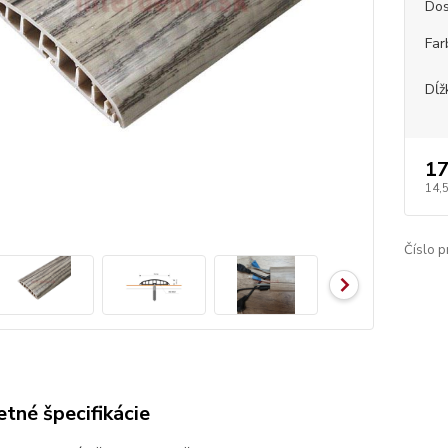
Dos
Far
Dĺž
17
14,
Číslo p
tné špecifikácie