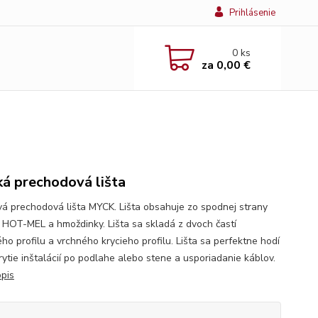
Prihlásenie
0
ks
za
0,00 €
ká prechodová lišta
vá prechodová lišta MYCK. Lišta obsahuje zo spodnej strany
o HOT-MEL a hmoždinky. Lišta sa skladá z dvoch častí
ho profilu a vrchného krycieho profilu. Lišta sa perfektne hodí
rytie inštalácií po podlahe alebo stene a usporiadanie káblov.
opis