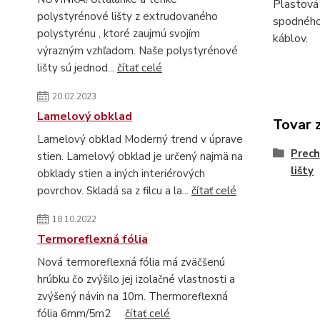
Plastová 
polystyrénové lišty z extrudovaného
spodného 
polystyrénu , ktoré zaujmú svojím
káblov.
výrazným vzhľadom. Naše polystyrénové
lišty sú jednod...
čítať celé
20.02.2023
Lamelový obklad
Tovar 
Lamelový obklad Moderný trend v úprave
Prech
stien. Lamelový obklad je určený najmä na
lišty
obklady stien a iných interiérových
povrchov. Skladá sa z filcu a la...
čítať celé
18.10.2022
Termoreflexná fólia
Nová termoreflexná fólia má zväčšenú
hrúbku čo zvýšilo jej izolačné vlastnosti a
zvýšený návin na 10m. Thermoreflexná
fólia 6mm/5m2
čítať celé