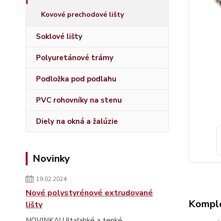
Kovové prechodové lišty
Soklové lišty
Polyuretánové trámy
Podložka pod podlahu
PVC rohovníky na stenu
Diely na okná a žalúzie
Novinky
19.02.2024
Nové polystyrénové extrudované
Komple
lišty
NOVINKA! Ultaľahké a tenké