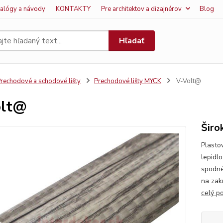
talógy a návody
KONTAKTY
Pre architektov a dizajnérov
Blog
Hľadať
rechodové a schodové lišty
Prechodové lišty MYCK
V-Volt@
olt@
Širo
Plasto
lepidl
spodné
na zak
celý p