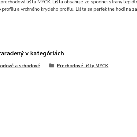
prechodová lišta MYCK. Lišta obsahuje zo spodnej strany lepidl
profilu a vrchného krycieho profilu. Lišta sa perfektne hodí na z
zaradený v kategóriách
odové a schodové
Prechodové lišty MYCK