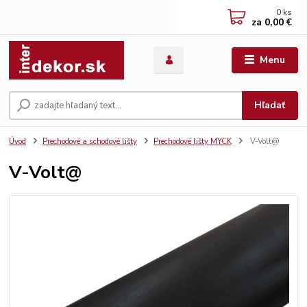
0
ks
za
0,00 €
Menu
Hľadať
Úvod
Prechodové a schodové lišty
Prechodové lišty MYCK
V-Volt@
V-Volt@