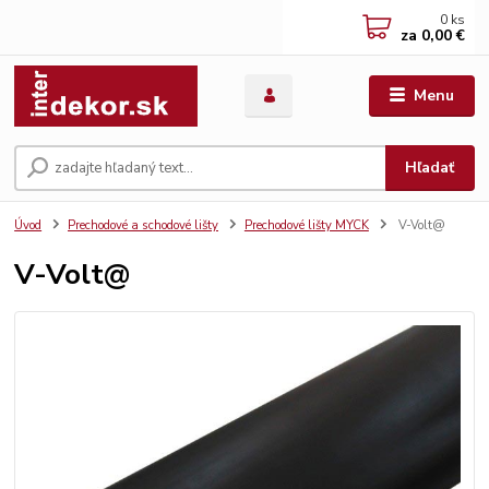
0
ks
za
0,00 €
Menu
Hľadať
Úvod
Prechodové a schodové lišty
Prechodové lišty MYCK
V-Volt@
V-Volt@