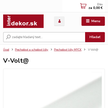
0
ks
za
0,00 €
Menu
Hľadať
Úvod
Prechodové a schodové lišty
Prechodové lišty MYCK
V-Volt@
V-Volt@