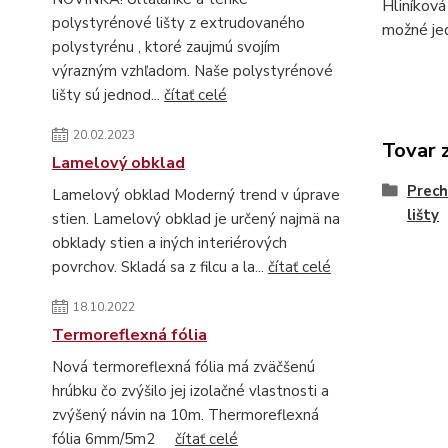
Hliníková
polystyrénové lišty z extrudovaného
možné jed
polystyrénu , ktoré zaujmú svojím
výrazným vzhľadom. Naše polystyrénové
lišty sú jednod...
čítať celé
20.02.2023
Tovar 
Lamelový obklad
Prech
Lamelový obklad Moderný trend v úprave
lišty
stien. Lamelový obklad je určený najmä na
obklady stien a iných interiérových
povrchov. Skladá sa z filcu a la...
čítať celé
18.10.2022
Termoreflexná fólia
Nová termoreflexná fólia má zväčšenú
hrúbku čo zvýšilo jej izolačné vlastnosti a
zvýšený návin na 10m. Thermoreflexná
fólia 6mm/5m2
čítať celé