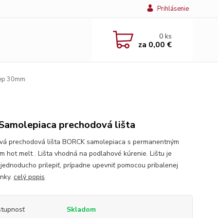
Prihlásenie
0
ks
za
0,00 €
ep 30mm
Samolepiaca prechodová lišta
ová prechodová lišta BORCK samolepiaca s permanentným
om hot melt . Lišta vhodná na podlahové kúrenie. Lištu je
jednoducho prilepiť, prípadne upevniť pomocou pribalenej
nky.
celý popis
tupnosť
Skladom