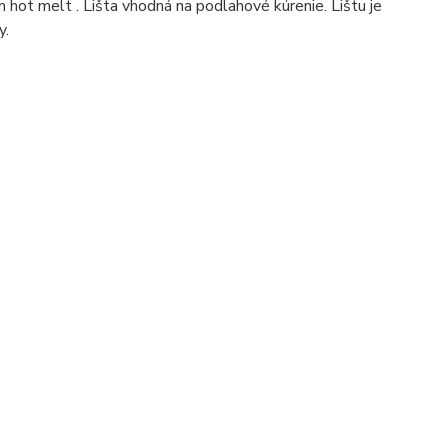
ot melt . Lišta vhodná na podlahové kúrenie. Lištu je
y.