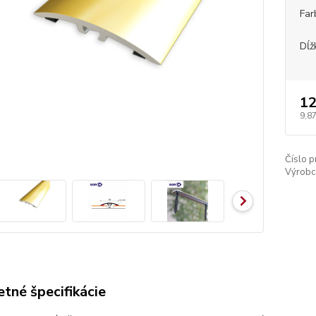
Far
Dĺž
12
9,87
Číslo p
Výrobc
tné špecifikácie