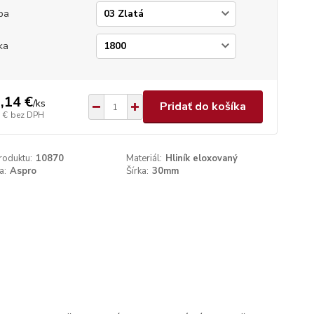
ba
ka
,14 €
/
ks
Pridať do košíka
 €
bez DPH
roduktu:
10870
Materiál:
Hliník eloxovaný
a:
Aspro
Šírka:
30mm