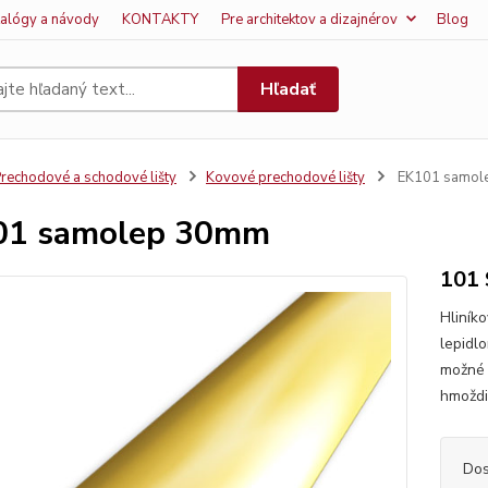
talógy a návody
KONTAKTY
Pre architektov a dizajnérov
Blog
Hľadať
rechodové a schodové lišty
Kovové prechodové lišty
EK101 samol
01 samolep 30mm
101 
Hliník
lepidl
možné 
hmoždi
Dos