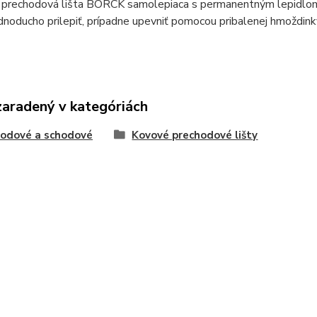
 prechodová lišta BORCK samolepiaca s permanentným lepidlom h
noducho prilepiť, prípadne upevniť pomocou pribalenej hmoždink
zaradený v kategóriách
odové a schodové
Kovové prechodové lišty