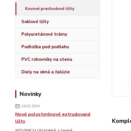
Kovové prechodové lišty
Soklové lišty
Polyuretánové trámy
Podložka pod podlahu
PVC rohovníky na stenu
Diely na okná a žalúzie
Novinky
19.02.2024
Nové polystyrénové extrudované
Komple
lišty
NOVINKA! Ultaľahké a tenké