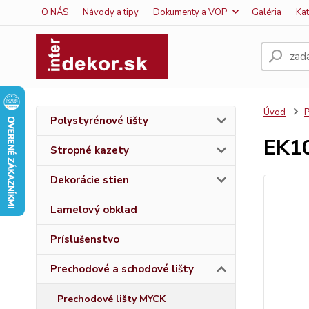
O NÁS
Návody a tipy
Dokumenty a VOP
Galéria
Ka
Úvod
P
Polystyrénové lišty
EK1
Stropné kazety
Dekorácie stien
Lamelový obklad
Príslušenstvo
Prechodové a schodové lišty
Prechodové lišty MYCK