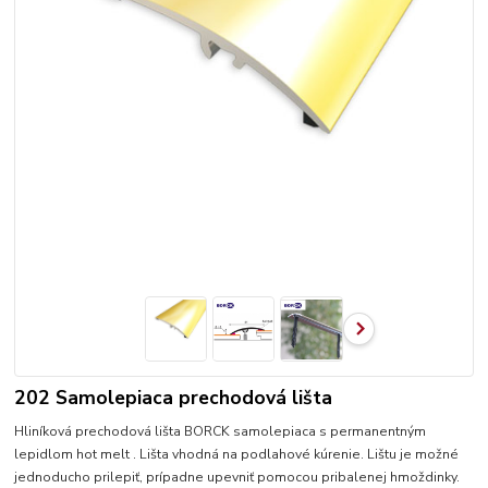
202 Samolepiaca prechodová lišta
Hliníková prechodová lišta BORCK samolepiaca s permanentným
lepidlom hot melt . Lišta vhodná na podlahové kúrenie. Lištu je možné
jednoducho prilepiť, prípadne upevniť pomocou pribalenej hmoždinky.