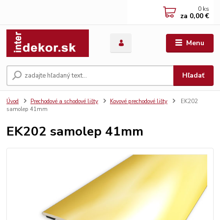
0
ks
za
0,00 €
Menu
Hľadať
Úvod
Prechodové a schodové lišty
Kovové prechodové lišty
EK202
samolep 41mm
EK202 samolep 41mm