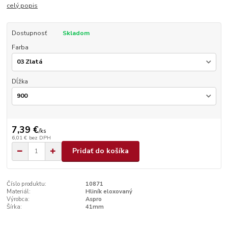
celý popis
Dostupnosť
Skladom
Farba
Dĺžka
7,39 €
/
ks
6,01 €
bez DPH
Pridať do košíka
Číslo produktu:
10871
Materiál:
Hliník eloxovaný
Výrobca:
Aspro
Šírka:
41mm