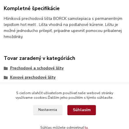
Kompletné špecifikácie
Hliníková prechodová lišta BORCK samolepiaca s permanentným
lepidlom hot melt . Lišta vhodná na podlahové kúrenie. Lištu je
možné jednoducho prilepiť, prípadne upevniť pomocou pribalenej
hmoždinky.
Tovar zaradený v kategóriách
Prechodové a schodové lišty
Kovové prechodové lišty
S cieľom uľahčiť užívateľom používať naše webové stránky
využívame cookies.Ďalším jeho použitím s týmto súhlasíte.
Súhlasím
Nastavenia
© Copyright 2026 www.interdekor.sk, všetky práva vyhradené
Súhlas môžete odmietnuť
tu
.