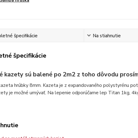
Samba hruška
etné špecifikácie
Na stiahnutie
tné špecifikácie
é kazety sú balené po 2m2 z toho dôvodu prosím
azeta hrúbky 8mm. Kazeta je z expandovaného polystyrénu potia
zety je možné umývať. Na lepenie odporúčame lep Titan 1kg, 4k
ahnutie