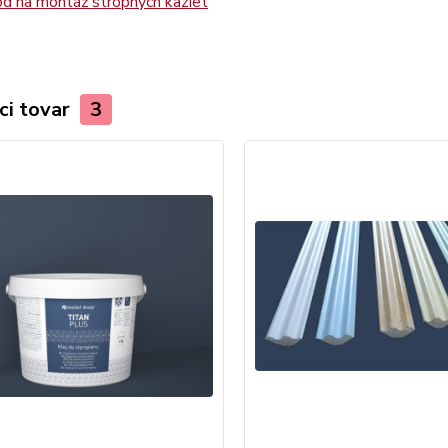
d na montáž stropných kaziet
ci tovar
3