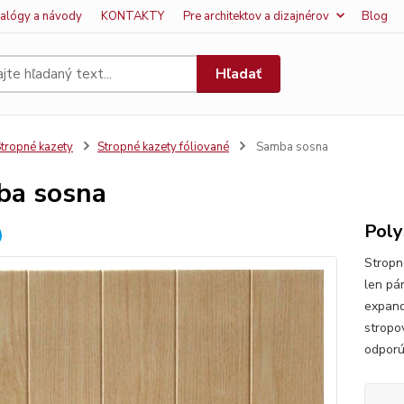
talógy a návody
KONTAKTY
Pre architektov a dizajnérov
Blog
Hľadať
tropné kazety
Stropné kazety fóliované
Samba sosna
ba sosna
Poly
Stropn
len pá
expand
stropo
odporú