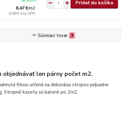
Skladom
Pridať do košíka
8,47 €
/
m2
6,89 €
bez DPH
Súvisiaci tovar
3
 objednávať len párny počet m2.
hnutá fóliou určená na dekoráciu stropov prípadne
g. Stropné kazety sú balené po 2m2.