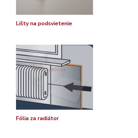
Lišty na podsvietenie
Fólia za radiátor