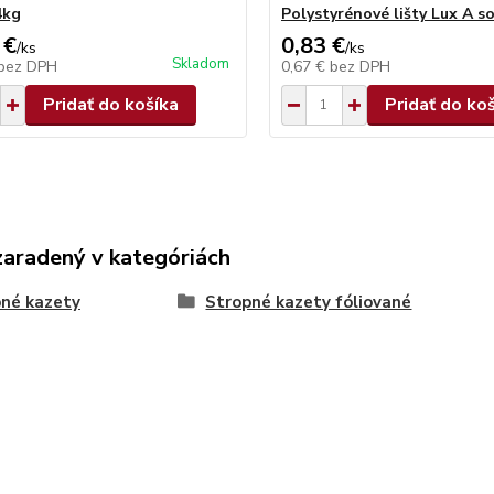
4kg
Polystyrénové lišty Lux A s
 €
0,83 €
/
ks
/
ks
Skladom
bez DPH
0,67 €
bez DPH
Pridať do košíka
Pridať do ko
zaradený v kategóriách
né kazety
Stropné kazety fóliované