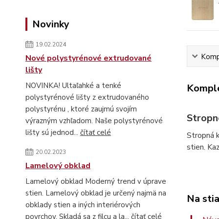
Novinky
19.02.2024
Kompl
Nové polystyrénové extrudované
lišty
NOVINKA! Ultaľahké a tenké
Komple
polystyrénové lišty z extrudovaného
polystyrénu , ktoré zaujmú svojím
Stropn
výrazným vzhľadom. Naše polystyrénové
lišty sú jednod...
čítať celé
Stropná k
stien. Ka
20.02.2023
Lamelový obklad
Lamelový obklad Moderný trend v úprave
stien. Lamelový obklad je určený najmä na
Na sti
obklady stien a iných interiérových
povrchov. Skladá sa z filcu a la...
čítať celé