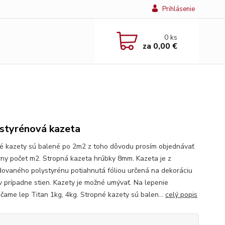
Prihlásenie
0
ks
za
0,00 €
styrénová kazeta
é kazety sú balené po 2m2 z toho dôvodu prosím objednávať
rny počet m2. Stropná kazeta hrúbky 8mm. Kazeta je z
ovaného polystyrénu potiahnutá fóliou určená na dekoráciu
v prípadne stien. Kazety je možné umývať. Na lepenie
čame lep Titan 1kg, 4kg. Stropné kazety sú balen...
celý popis