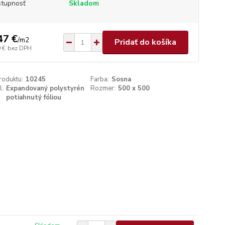
tupnosť
Skladom
47 €
/
m2
Pridať do košíka
 €
bez DPH
roduktu:
10245
Farba:
Sosna
l:
Expandovaný polystyrén
Rozmer:
500 x 500
potiahnutý fóliou