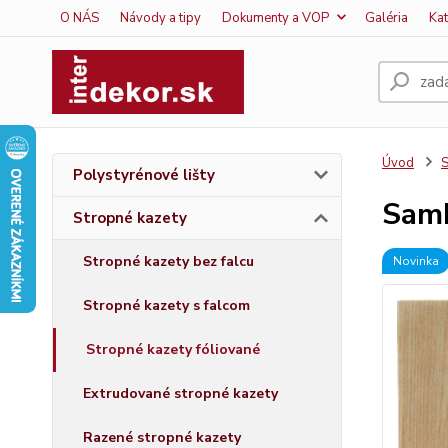
O NÁS
Návody a tipy
Dokumenty a VOP
Galéria
Ka
Úvod
S
Polystyrénové lišty
Sam
Stropné kazety
Stropné kazety bez falcu
Novinka
Stropné kazety s falcom
Stropné kazety fóliované
Extrudované stropné kazety
Razené stropné kazety