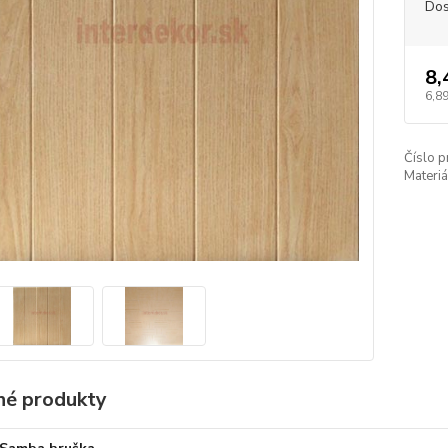
Dos
8,
6,89
Číslo p
Materiá
é produkty