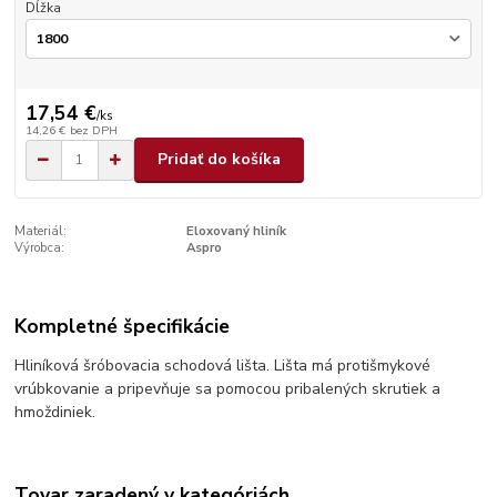
Dĺžka
17,54 €
/
ks
14,26 €
bez DPH
Pridať do košíka
Materiál:
Eloxovaný hliník
Výrobca:
Aspro
Kompletné špecifikácie
Hliníková šróbovacia schodová lišta. Lišta má protišmykové
vrúbkovanie a pripevňuje sa pomocou pribalených skrutiek a
hmoždiniek.
Tovar zaradený v kategóriách