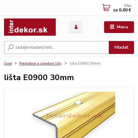
0
ks
za
0,00 €
Menu
Hľadať
Úvod
Prechodové a schodové lišty
lišta E0900 30mm
lišta E0900 30mm