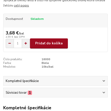
Spojka je bielej farby a slúži na spojenie guličkovej šnúrky ktorá ovláda
žalúziu
celý popis
Dostupnosť
Skladom
3,68 €
/
bal
2,99 €
bez DPH
Pridať do košíka
Číslo produktu:
16000
Farba:
Biela
Množstvo:
10ks/bal
Kompletné špecifikácie
Súvisiaci tovar
1
Kompletné špecifikácie