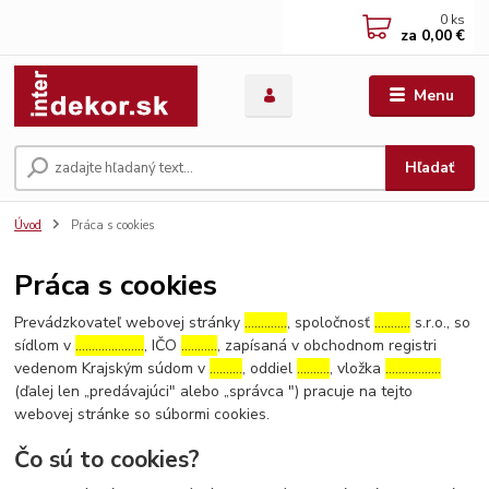
0
ks
za
0,00 €
Menu
Hľadať
Úvod
Práca s cookies
Práca s cookies
Prevádzkovateľ webovej stránky
………….
, spoločnosť
………..
s.r.o., so
sídlom v
…………………
, IČO
………..
, zapísaná v obchodnom registri
vedenom Krajským súdom v
……….
, oddiel
……….
, vložka
……………..
(ďalej len „predávajúci" alebo „správca ") pracuje na tejto
webovej stránke so súbormi cookies.
Čo sú to cookies?