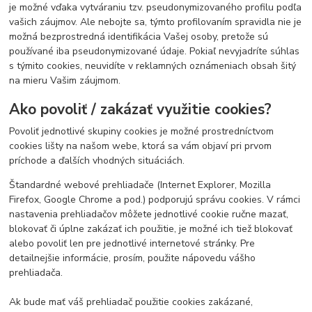
je možné vďaka vytváraniu tzv. pseudonymizovaného profilu podľa
vašich záujmov. Ale nebojte sa, týmto profilovaním spravidla nie je
možná bezprostredná identifikácia Vašej osoby, pretože sú
používané iba pseudonymizované údaje. Pokiaľ nevyjadríte súhlas
s týmito cookies, neuvidíte v reklamných oznámeniach obsah šitý
na mieru Vašim záujmom.
Ako povoliť / zakázať využitie cookies?
Povoliť jednotlivé skupiny cookies je možné prostredníctvom
cookies lišty na našom webe, ktorá sa vám objaví pri prvom
príchode a ďalších vhodných situáciách.
Štandardné webové prehliadače (Internet Explorer, Mozilla
Firefox, Google Chrome a pod.) podporujú správu cookies. V rámci
nastavenia prehliadačov môžete jednotlivé cookie ručne mazať,
blokovať či úplne zakázať ich použitie, je možné ich tiež blokovať
alebo povoliť len pre jednotlivé internetové stránky. Pre
detailnejšie informácie, prosím, použite nápovedu vášho
prehliadača.
Ak bude mať váš prehliadač použitie cookies zakázané,