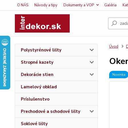
O NÁS
Návody a tipy
Dokumenty a VOP
Galéria
Ka
Úvod
D
Polystyrénové lišty
Oken
Stropné kazety
Dekorácie stien
Novinka
Lamelový obklad
Príslušenstvo
Prechodové a schodové lišty
Soklové lišty