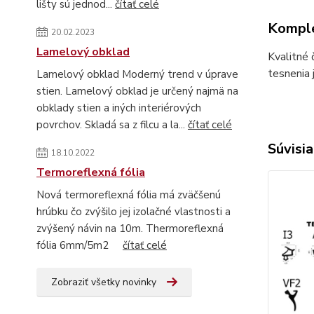
lišty sú jednod...
čítať celé
Komple
20.02.2023
Lamelový obklad
Kvalitné 
tesnenia 
Lamelový obklad Moderný trend v úprave
stien. Lamelový obklad je určený najmä na
obklady stien a iných interiérových
povrchov. Skladá sa z filcu a la...
čítať celé
Súvisia
18.10.2022
Termoreflexná fólia
Nová termoreflexná fólia má zväčšenú
hrúbku čo zvýšilo jej izolačné vlastnosti a
zvýšený návin na 10m. Thermoreflexná
fólia 6mm/5m2
čítať celé
Zobraziť všetky novinky