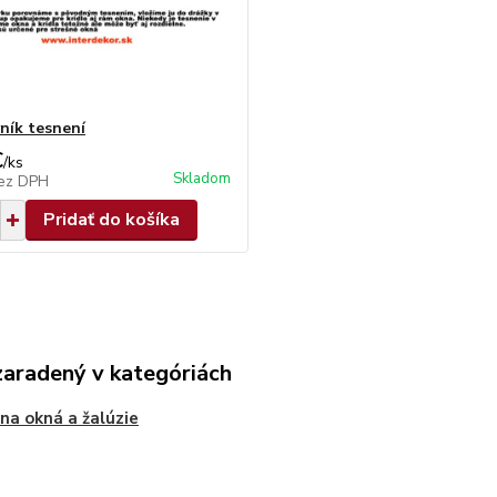
ník tesnení
€
/
ks
Skladom
ez DPH
Pridať do košíka
zaradený v kategóriách
 na okná a žalúzie