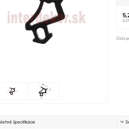
5,
4,27
Číslo p
etné špecifikácie
S