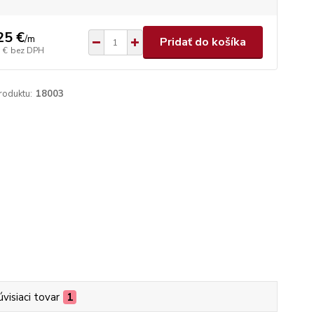
25 €
/
m
Pridať do košíka
 €
bez DPH
roduktu:
18003
úvisiaci tovar
1