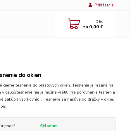
Prihlásenie
0
ks
za
0,00 €
esnenie do okien
né čierne tesnenie do plastových okien. Tesnenie je rezané na
a v celku/tesnenie nie je možne vrátiť. Pre porovnanie tesnenia
né zakúpiť vzorkovník . Tesnenie sa nasúva do drážky v okne.
opis
tupnosť
Skladom