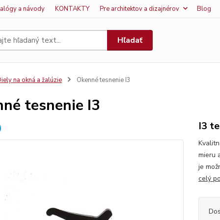
talógy a návody
KONTAKTY
Pre architektov a dizajnérov
Blog
Hľadať
iely na okná a žalúzie
Okenné tesnenie I3
né tesnenie I3
I3 t
Kvalit
mieru 
je mož
celý p
Dos