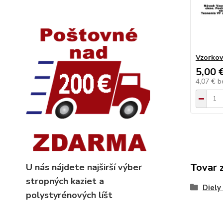
Vzorkov
5,00 
4,07 €
b
Tovar 
U nás nájdete najširší výber
stropných kaziet
a
Diely
polystyrénových líšt