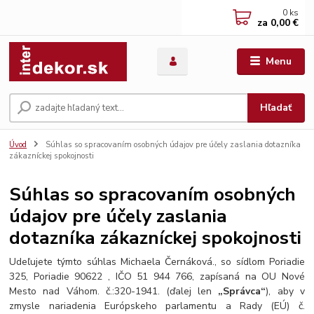
0
ks
za
0,00 €
Menu
Hľadať
Úvod
Súhlas so spracovaním osobných údajov pre účely zaslania dotazníka
zákazníckej spokojnosti
Súhlas so spracovaním osobných
údajov pre účely zaslania
dotazníka zákazníckej spokojnosti
Udeľujete týmto súhlas Michaela Černáková., so sídlom Poriadie
325, Poriadie 90622 , IČO 51 944 766, zapísaná na OU Nové
Mesto nad Váhom. č.:320-1941. (ďalej len
„Správca“
), aby v
zmysle nariadenia Európskeho parlamentu a Rady (EÚ) č.