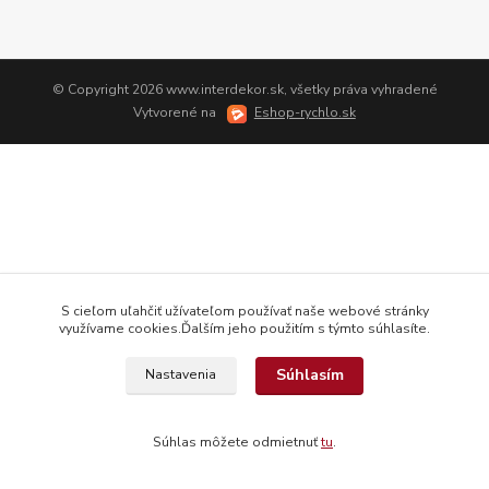
© Copyright 2026 www.interdekor.sk, všetky práva vyhradené
Vytvorené na
Eshop-rychlo.sk
S cieľom uľahčiť užívateľom používať naše webové stránky
využívame cookies.Ďalším jeho použitím s týmto súhlasíte.
Súhlasím
Nastavenia
Súhlas môžete odmietnuť
tu
.