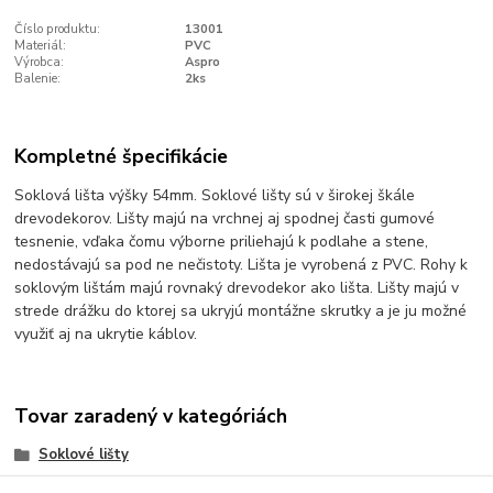
Číslo produktu:
13001
Materiál:
PVC
Výrobca:
Aspro
Balenie:
2ks
Kompletné špecifikácie
Soklová lišta výšky 54mm. Soklové lišty sú v širokej škále
drevodekorov. Lišty majú na vrchnej aj spodnej časti gumové
tesnenie, vďaka čomu výborne priliehajú k podlahe a stene,
nedostávajú sa pod ne nečistoty. Lišta je vyrobená z PVC. Rohy k
soklovým lištám majú rovnaký drevodekor ako lišta. Lišty majú v
strede drážku do ktorej sa ukryjú montážne skrutky a je ju možné
využiť aj na ukrytie káblov.
Tovar zaradený v kategóriách
Soklové lišty