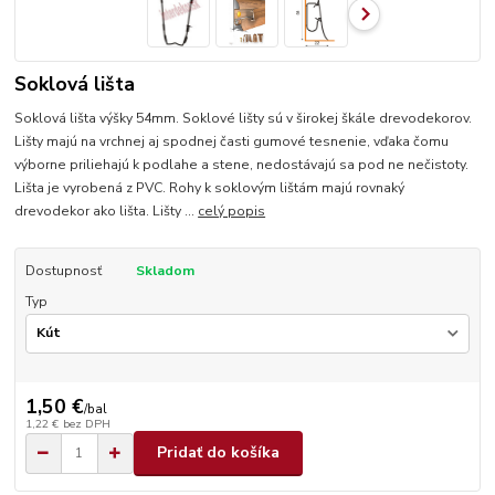
Soklová lišta
Soklová lišta výšky 54mm. Soklové lišty sú v širokej škále drevodekorov.
Lišty majú na vrchnej aj spodnej časti gumové tesnenie, vďaka čomu
výborne priliehajú k podlahe a stene, nedostávajú sa pod ne nečistoty.
Lišta je vyrobená z PVC. Rohy k soklovým lištám majú rovnaký
drevodekor ako lišta. Lišty ...
celý popis
Dostupnosť
Skladom
Typ
1,50 €
/
bal
1,22 €
bez DPH
Pridať do košíka