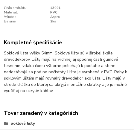
Číslo produktu:
13001
Materiál:
PVC
Výrobca:
Aspro
Balenie:
2ks
Kompletné špecifikácie
Soklová lišta výšky 54mm. Soklové lišty sú v širokej škále
drevodekorov. Lišty majú na vrchnej aj spodnej časti gumové
tesnenie, vďaka čomu výborne priliehajú k podlahe a stene,
nedostávajú sa pod ne nečistoty. Lišta je vyrobená z PVC. Rohy k
soklovým lištám majú rovnaký drevodekor ako lišta. Lišty majú v
strede drážku do ktorej sa ukryjú montážne skrutky a je ju možné
využiť aj na ukrytie káblov.
Tovar zaradený v kategóriách
Soklové lišty