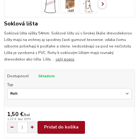
Soklová lišta
Soklová lišta výšky 54mm. Soklové lišty sú v širokej škále drevodekorov.
Lišty majú na vrchnej aj spodnej časti gumové tesnenie, vďaka čomu
výborne priliehajú k podlahe a stene, nedostávajú sa pod ne nečistoty.
Lišta je vyrobená z PVC. Rohy k soklovým lištám majú rovnaký
drevodekor ako lišta. Lišty ...
celý popis
Dostupnosť
Skladom
Typ
1,50 €
/
bal
1,22 €
bez DPH
Pridať do košíka