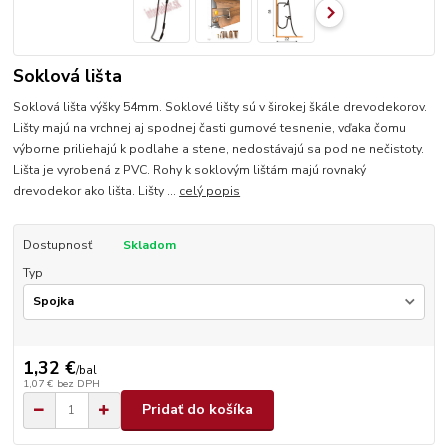
Soklová lišta
Soklová lišta výšky 54mm. Soklové lišty sú v širokej škále drevodekorov.
Lišty majú na vrchnej aj spodnej časti gumové tesnenie, vďaka čomu
výborne priliehajú k podlahe a stene, nedostávajú sa pod ne nečistoty.
Lišta je vyrobená z PVC. Rohy k soklovým lištám majú rovnaký
drevodekor ako lišta. Lišty ...
celý popis
Dostupnosť
Skladom
Typ
1,32 €
/
bal
1,07 €
bez DPH
Pridať do košíka