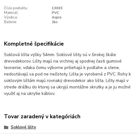
Číslo produktu:
13003
Materiál:
PVC
Výrobca:
Aspro
Balenie:
2ks
Kompletné špecifikácie
Soklová lišta výšky 54mm. Soklové lišty sú v širokej škále
drevodekorov. Lišty majú na vrchnej aj spodnej časti gumové
tesnenie, vďaka čomu výborne priliehajú k podlahe a stene,
nedostávajú sa pod ne nečistoty. Lišta je vyrobená z PVC. Rohy k
soklovým lištám majú rovnaký drevodekor ako lišta. Lišty majú v
strede drážku do ktorej sa ukryjú montážne skrutky a je ju možné
využiť aj na ukrytie káblov.
Tovar zaradený v kategóriách
Soklové lišty