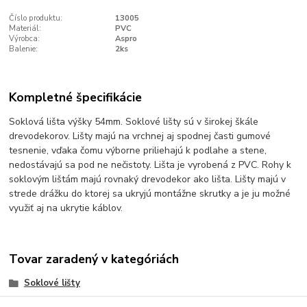
Číslo produktu:
13005
Materiál:
PVC
Výrobca:
Aspro
Balenie:
2ks
Kompletné špecifikácie
Soklová lišta výšky 54mm. Soklové lišty sú v širokej škále
drevodekorov. Lišty majú na vrchnej aj spodnej časti gumové
tesnenie, vďaka čomu výborne priliehajú k podlahe a stene,
nedostávajú sa pod ne nečistoty. Lišta je vyrobená z PVC. Rohy k
soklovým lištám majú rovnaký drevodekor ako lišta. Lišty majú v
strede drážku do ktorej sa ukryjú montážne skrutky a je ju možné
využiť aj na ukrytie káblov.
Tovar zaradený v kategóriách
Soklové lišty