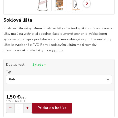
Soklová lišta
Soklová lišta výšky 54mm. Soklové lišty sú v širokej škále drevodekorov.
Lišty majú na vrchnej aj spodnej časti gumové tesnenie, vďaka čomu
výborne priliehajú k podlahe a stene, nedostávajú sa pod ne nečistoty.
Lišta je vyrobená z PVC. Rohy k soklovým lištám majú rovnaký
drevodekor ako lišta. Lišty ...
celý popis
Dostupnosť
Skladom
Typ
1,50 €
/
bal
1,22 €
bez DPH
Pridať do košíka