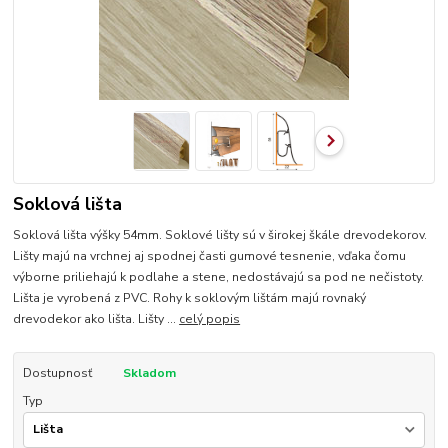
Soklová lišta
Soklová lišta výšky 54mm. Soklové lišty sú v širokej škále drevodekorov.
Lišty majú na vrchnej aj spodnej časti gumové tesnenie, vďaka čomu
výborne priliehajú k podlahe a stene, nedostávajú sa pod ne nečistoty.
Lišta je vyrobená z PVC. Rohy k soklovým lištám majú rovnaký
drevodekor ako lišta. Lišty ...
celý popis
Dostupnosť
Skladom
Typ