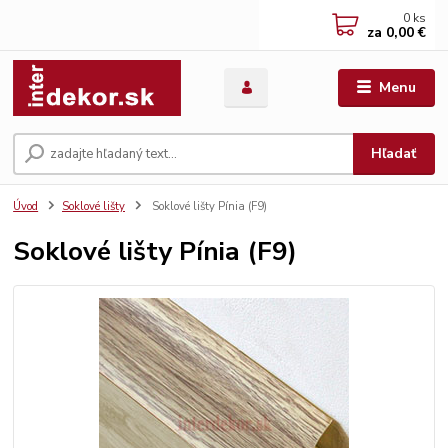
0
ks
za
0,00 €
Menu
Hľadať
Úvod
Soklové lišty
Soklové lišty Pínia (F9)
Soklové lišty Pínia (F9)