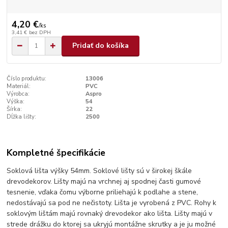
4,20 €
/
ks
3,41 €
bez DPH
Pridať do košíka
Číslo produktu:
13006
Materiál:
PVC
Výrobca:
Aspro
Výška:
54
Šírka:
22
Dĺžka lišty:
2500
Kompletné špecifikácie
Soklová lišta výšky 54mm. Soklové lišty sú v širokej škále
drevodekorov. Lišty majú na vrchnej aj spodnej časti gumové
tesnenie, vďaka čomu výborne priliehajú k podlahe a stene,
nedostávajú sa pod ne nečistoty. Lišta je vyrobená z PVC. Rohy k
soklovým lištám majú rovnaký drevodekor ako lišta. Lišty majú v
strede drážku do ktorej sa ukryjú montážne skrutky a je ju možné