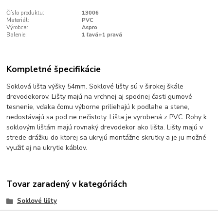
Číslo produktu:
13006
Materiál:
PVC
Výrobca:
Aspro
Balenie:
1 ľavá+1 pravá
Kompletné špecifikácie
Soklová lišta výšky 54mm. Soklové lišty sú v širokej škále
drevodekorov. Lišty majú na vrchnej aj spodnej časti gumové
tesnenie, vďaka čomu výborne priliehajú k podlahe a stene,
nedostávajú sa pod ne nečistoty. Lišta je vyrobená z PVC. Rohy k
soklovým lištám majú rovnaký drevodekor ako lišta. Lišty majú v
strede drážku do ktorej sa ukryjú montážne skrutky a je ju možné
využiť aj na ukrytie káblov.
Tovar zaradený v kategóriách
Soklové lišty