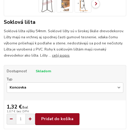
Soklová lišta
Soklová lišta výšky 54mm. Soklové lišty sú v širokej škále drevodekorov.
Lišty majú na vrchnej aj spodnej časti gumové tesnenie, vďaka čomu
výborne priliehajú k podlahe a stene, nedostávajú sa pod ne nečistoty.
Lišta je vyrobená z PVC. Rohy k soklovým lištám majú rovnaký
drevodekor ako lišta. Lišty ...
celý popis
Dostupnosť
Skladom
Typ
1,32 €
/
bal
1,07 €
bez DPH
Pridať do košíka