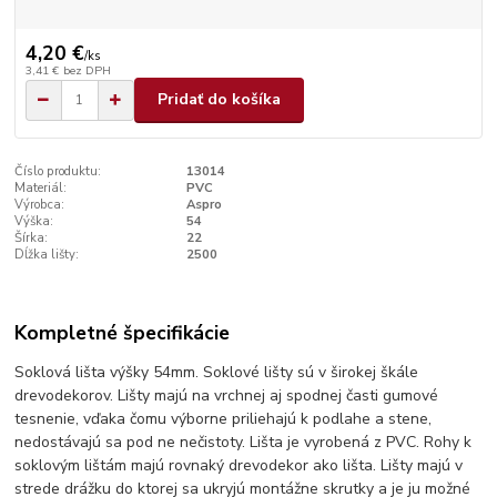
4,20 €
/
ks
3,41 €
bez DPH
Pridať do košíka
Číslo produktu:
13014
Materiál:
PVC
Výrobca:
Aspro
Výška:
54
Šírka:
22
Dĺžka lišty:
2500
Kompletné špecifikácie
Soklová lišta výšky 54mm. Soklové lišty sú v širokej škále
drevodekorov. Lišty majú na vrchnej aj spodnej časti gumové
tesnenie, vďaka čomu výborne priliehajú k podlahe a stene,
nedostávajú sa pod ne nečistoty. Lišta je vyrobená z PVC. Rohy k
soklovým lištám majú rovnaký drevodekor ako lišta. Lišty majú v
strede drážku do ktorej sa ukryjú montážne skrutky a je ju možné