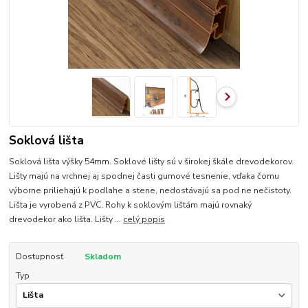
Soklová lišta
Soklová lišta výšky 54mm. Soklové lišty sú v širokej škále drevodekorov.
Lišty majú na vrchnej aj spodnej časti gumové tesnenie, vďaka čomu
výborne priliehajú k podlahe a stene, nedostávajú sa pod ne nečistoty.
Lišta je vyrobená z PVC. Rohy k soklovým lištám majú rovnaký
drevodekor ako lišta. Lišty ...
celý popis
Dostupnosť
Skladom
Typ