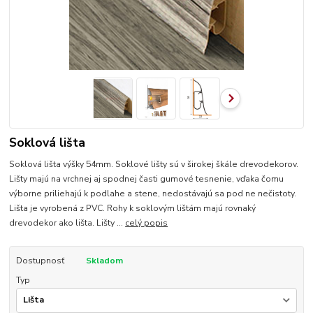
Soklová lišta
Soklová lišta výšky 54mm. Soklové lišty sú v širokej škále drevodekorov.
Lišty majú na vrchnej aj spodnej časti gumové tesnenie, vďaka čomu
výborne priliehajú k podlahe a stene, nedostávajú sa pod ne nečistoty.
Lišta je vyrobená z PVC. Rohy k soklovým lištám majú rovnaký
drevodekor ako lišta. Lišty ...
celý popis
Dostupnosť
Skladom
Typ