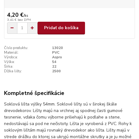
4,20 €
/
ks
3,41 €
bez DPH
Pridať do košíka
Číslo produktu:
13020
Materiál:
PVC
Výrobca:
Aspro
Výška:
54
Šírka:
22
Dĺžka lišty:
2500
Kompletné špecifikácie
Soklová lišta výšky 54mm. Soklové lišty sú v širokej škále
drevodekorov. Lišty majú na vrchnej aj spodnej časti gumové
tesnenie, vďaka čomu výborne priliehajú k podlahe a stene,
nedostávajú sa pod ne nečistoty. Lišta je vyrobená z PVC. Rohy k
soklovým lištám majú rovnaký drevodekor ako lišta. Lišty majú v
strede drážku do ktorej sa ukryjú montážne skrutky a je ju možné