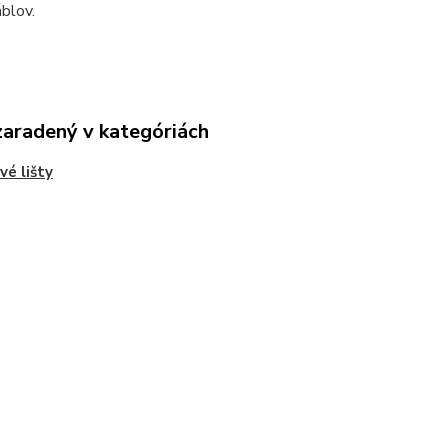
áblov.
zaradený v kategóriách
vé lišty