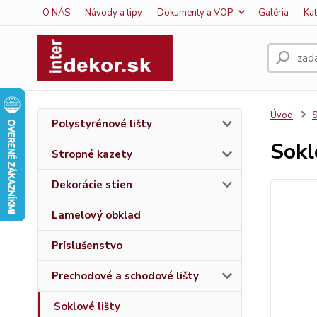
O NÁS
Návody a tipy
Dokumenty a VOP
Galéria
Ka
Úvod
S
Polystyrénové lišty
Sokl
Stropné kazety
Dekorácie stien
Lamelový obklad
Príslušenstvo
Prechodové a schodové lišty
Soklové lišty