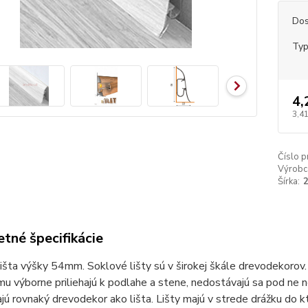
Dos
Ty
4,
3,41
Číslo p
Výrobc
Šírka:
tné špecifikácie
išta výšky 54mm. Soklové lišty sú v širokej škále drevodekorov. 
u výborne priliehajú k podlahe a stene, nedostávajú sa pod ne 
jú rovnaký drevodekor ako lišta. Lišty majú v strede drážku do kt