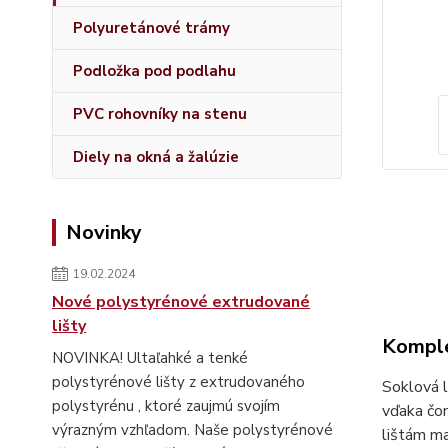
Polyuretánové trámy
Podložka pod podlahu
PVC rohovníky na stenu
Diely na okná a žalúzie
Novinky
19.02.2024
Nové polystyrénové extrudované
lišty
Komple
NOVINKA! Ultaľahké a tenké
polystyrénové lišty z extrudovaného
Soklová l
polystyrénu , ktoré zaujmú svojím
vďaka čom
výrazným vzhľadom. Naše polystyrénové
lištám ma