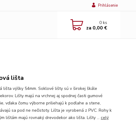
Prihlásenie
0
ks
za
0,00 €
ová lišta
 lišta výšky 54mm. Soklové lišty sú v širokej škále
ekorov. Lišty majú na vrchnej aj spodnej časti gumové
ie, vďaka čomu výborne priliehajú k podlahe a stene,
ávajú sa pod ne nečistoty. Lišta je vyrobená z PVC. Rohy k
m lištám majú rovnaký drevodekor ako lišta. Lišty ...
celý