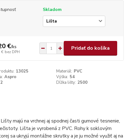
tupnosť
Skladom
p
20 €
/
ks
Pridať do košíka
 €
bez DPH
roduktu:
13025
Materiál:
PVC
a:
Aspro
Výška:
54
22
Dĺžka lišty:
2500
Lišty majú na vrchnej aj spodnej časti gumové tesnenie,
nečistoty. Lišta je vyrobená z PVC. Rohy k soklovým
orej sa ukryjú montážne skrutky a je ju možné využiť aj na