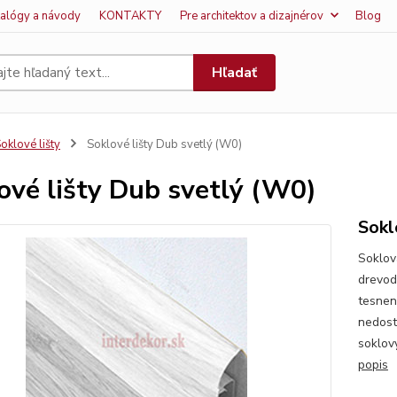
talógy a návody
KONTAKTY
Pre architektov a dizajnérov
Blog
Hľadať
oklové lišty
Soklové lišty Dub svetlý (W0)
ové lišty Dub svetlý (W0)
Sokl
Soklová
drevod
tesnen
nedost
soklový
popis