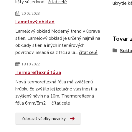
lišty sú jednod...
čítať celé
ukrytie k
20.02.2023
Lamelový obklad
Lamelový obklad Moderný trend v úprave
Tovar 
stien. Lamelový obklad je určený najmä na
obklady stien a iných interiérových
Soklo
povrchov. Skladá sa z filcu a la...
čítať celé
18.10.2022
Termoreflexná fólia
Nová termoreflexná fólia má zväčšenú
hrúbku čo zvýšilo jej izolačné vlastnosti a
zvýšený návin na 10m. Thermoreflexná
fólia 6mm/5m2
čítať celé
Zobraziť všetky novinky