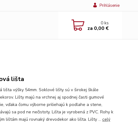
Prihlásenie
0
ks
za
0,00 €
ová lišta
 lišta výšky 54mm. Soklové lišty sú v širokej škále
ekorov. Lišty majú na vrchnej aj spodnej časti gumové
ie, vďaka čomu výborne priliehajú k podlahe a stene,
ávajú sa pod ne nečistoty. Lišta je vyrobená z PVC. Rohy k
m lištám majú rovnaký drevodekor ako lišta. Lišty ...
celý