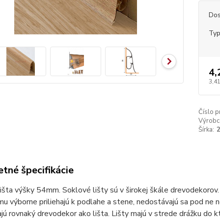
Dos
Ty
4,
3,41
Číslo p
Výrobc
Šírka:
tné špecifikácie
išta výšky 54mm. Soklové lišty sú v širokej škále drevodekorov. 
u výborne priliehajú k podlahe a stene, nedostávajú sa pod ne 
jú rovnaký drevodekor ako lišta. Lišty majú v strede drážku do kt