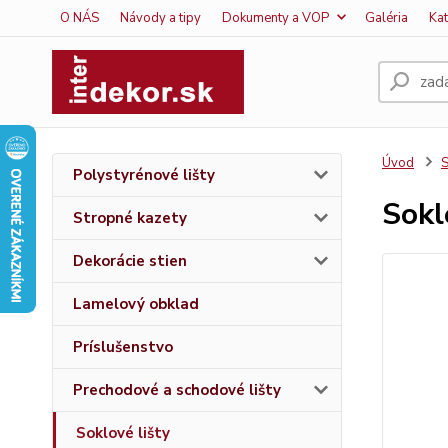
O NÁS
Návody a tipy
Dokumenty a VOP
Galéria
Ka
Úvod
S
Polystyrénové lišty
Sokl
Stropné kazety
Dekorácie stien
Lamelový obklad
Príslušenstvo
Prechodové a schodové lišty
Soklové lišty