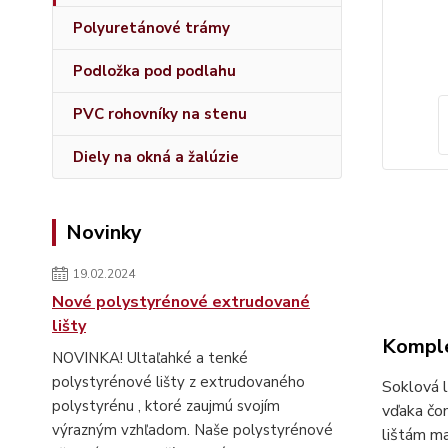
Polyuretánové trámy
Podložka pod podlahu
PVC rohovníky na stenu
Diely na okná a žalúzie
Novinky
19.02.2024
Nové polystyrénové extrudované
lišty
Komple
NOVINKA! Ultaľahké a tenké
polystyrénové lišty z extrudovaného
Soklová l
polystyrénu , ktoré zaujmú svojím
vďaka čom
výrazným vzhľadom. Naše polystyrénové
lištám ma