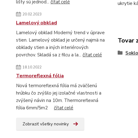
lišty sú jednod...
čítať celé
ukrytie k
20.02.2023
Lamelový obklad
Lamelový obklad Moderný trend v úprave
Tovar 
stien. Lamelový obklad je určený najmä na
obklady stien a iných interiérových
Soklo
povrchov. Skladá sa z filcu a la...
čítať celé
18.10.2022
Termoreflexná fólia
Nová termoreflexná fólia má zväčšenú
hrúbku čo zvýšilo jej izolačné vlastnosti a
zvýšený návin na 10m. Thermoreflexná
fólia 6mm/5m2
čítať celé
Zobraziť všetky novinky