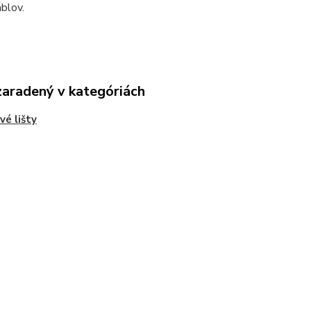
áblov.
zaradený v kategóriách
vé lišty