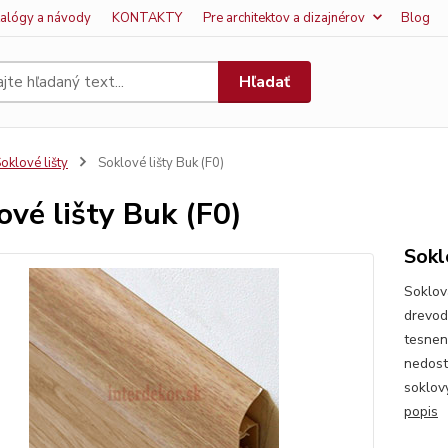
talógy a návody
KONTAKTY
Pre architektov a dizajnérov
Blog
Hľadať
oklové lišty
Soklové lišty Buk (F0)
ové lišty Buk (F0)
Sokl
Soklová
drevod
tesnen
nedost
soklový
popis