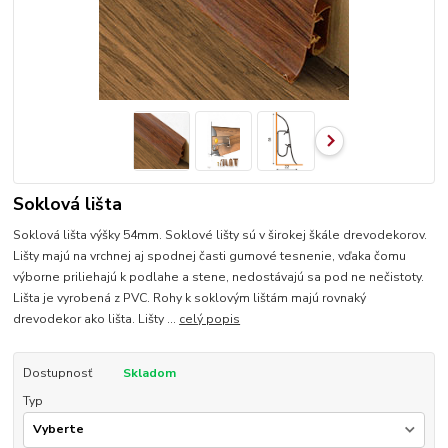
Soklová lišta
Soklová lišta výšky 54mm. Soklové lišty sú v širokej škále drevodekorov.
Lišty majú na vrchnej aj spodnej časti gumové tesnenie, vďaka čomu
výborne priliehajú k podlahe a stene, nedostávajú sa pod ne nečistoty.
Lišta je vyrobená z PVC. Rohy k soklovým lištám majú rovnaký
drevodekor ako lišta. Lišty ...
celý popis
Dostupnosť
Skladom
Typ