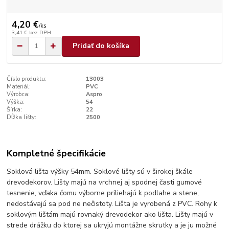
4,20 €
/
ks
3,41 €
bez DPH
Pridať do košíka
Číslo produktu:
13003
Materiál:
PVC
Výrobca:
Aspro
Výška:
54
Šírka:
22
Dĺžka lišty:
2500
Kompletné špecifikácie
Soklová lišta výšky 54mm. Soklové lišty sú v širokej škále
drevodekorov. Lišty majú na vrchnej aj spodnej časti gumové
tesnenie, vďaka čomu výborne priliehajú k podlahe a stene,
nedostávajú sa pod ne nečistoty. Lišta je vyrobená z PVC. Rohy k
soklovým lištám majú rovnaký drevodekor ako lišta. Lišty majú v
strede drážku do ktorej sa ukryjú montážne skrutky a je ju možné