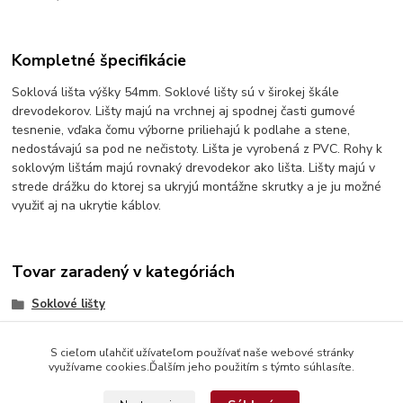
Kompletné špecifikácie
Soklová lišta výšky 54mm. Soklové lišty sú v širokej škále
drevodekorov. Lišty majú na vrchnej aj spodnej časti gumové
tesnenie, vďaka čomu výborne priliehajú k podlahe a stene,
nedostávajú sa pod ne nečistoty. Lišta je vyrobená z PVC. Rohy k
soklovým lištám majú rovnaký drevodekor ako lišta. Lišty majú v
strede drážku do ktorej sa ukryjú montážne skrutky a je ju možné
využiť aj na ukrytie káblov.
Tovar zaradený v kategóriách
Soklové lišty
S cieľom uľahčiť užívateľom používať naše webové stránky
využívame cookies.Ďalším jeho použitím s týmto súhlasíte.