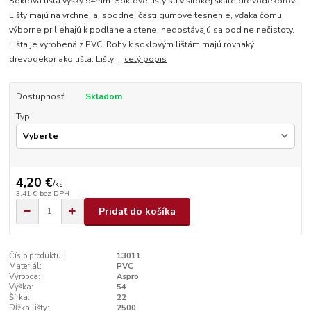
Soklová lišta výšky 54mm. Soklové lišty sú v širokej škále drevodekorov.
Lišty majú na vrchnej aj spodnej časti gumové tesnenie, vďaka čomu
výborne priliehajú k podlahe a stene, nedostávajú sa pod ne nečistoty.
Lišta je vyrobená z PVC. Rohy k soklovým lištám majú rovnaký
drevodekor ako lišta. Lišty ...
celý popis
Dostupnosť
Skladom
Typ
4,20 €
/
ks
3,41 €
bez DPH
Pridať do košíka
Číslo produktu:
13011
Materiál:
PVC
Výrobca:
Aspro
Výška:
54
Šírka:
22
Dĺžka lišty:
2500