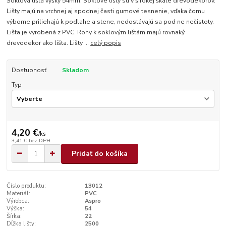
Soklová lišta výšky 54mm. Soklové lišty sú v širokej škále drevodekorov.
Lišty majú na vrchnej aj spodnej časti gumové tesnenie, vďaka čomu
výborne priliehajú k podlahe a stene, nedostávajú sa pod ne nečistoty.
Lišta je vyrobená z PVC. Rohy k soklovým lištám majú rovnaký
drevodekor ako lišta. Lišty ...
celý popis
Dostupnosť
Skladom
Typ
4,20 €
/
ks
3,41 €
bez DPH
Pridať do košíka
Číslo produktu:
13012
Materiál:
PVC
Výrobca:
Aspro
Výška:
54
Šírka:
22
Dĺžka lišty:
2500