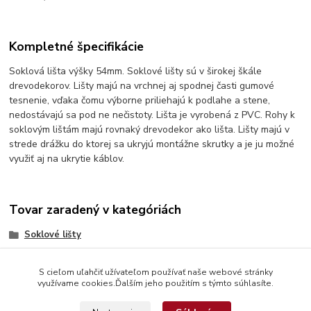
Kompletné špecifikácie
Soklová lišta výšky 54mm. Soklové lišty sú v širokej škále
drevodekorov. Lišty majú na vrchnej aj spodnej časti gumové
tesnenie, vďaka čomu výborne priliehajú k podlahe a stene,
nedostávajú sa pod ne nečistoty. Lišta je vyrobená z PVC. Rohy k
soklovým lištám majú rovnaký drevodekor ako lišta. Lišty majú v
strede drážku do ktorej sa ukryjú montážne skrutky a je ju možné
využiť aj na ukrytie káblov.
Tovar zaradený v kategóriách
Soklové lišty
S cieľom uľahčiť užívateľom používať naše webové stránky
využívame cookies.Ďalším jeho použitím s týmto súhlasíte.