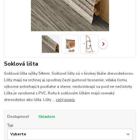
Soklová lišta
Soklová lišta výšky 54mm. Soklové lišty sú v širokej škále drevodekorov.
Lišty majú na vrchnej aj spodnej časti gumové tesnenie, vďaka čomu
výborne priliehajú k podlahe a stene, nedostávajú sa pod ne nečistoty.
Lišta je vyrobená z PVC. Rohy k soklovým lištám majú rovnaký
drevodekor ako lišta. Lišty ...
celý popis
Dostupnosť
Skladom
Typ