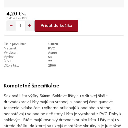
4,20 €
/
ks
3,41 €
bez DPH
Pridať do košíka
Číslo produktu:
13020
Materiál:
PVC
Výrobca:
Aspro
Výška:
54
Šírka:
22
Dĺžka lišty:
2500
Kompletné špecifikácie
Soklová lišta výšky 54mm. Soklové lišty sú v širokej škále
drevodekorov. Lišty majú na vrchnej aj spodnej časti gumové
tesnenie, vďaka čomu výborne priliehajú k podlahe a stene,
nedostávajú sa pod ne nečistoty. Lišta je vyrobená z PVC. Rohy k
soklovým lištám majú rovnaký drevodekor ako lišta. Lišty majú v
strede drážku do ktorej sa ukryjú montážne skrutky a je ju možné