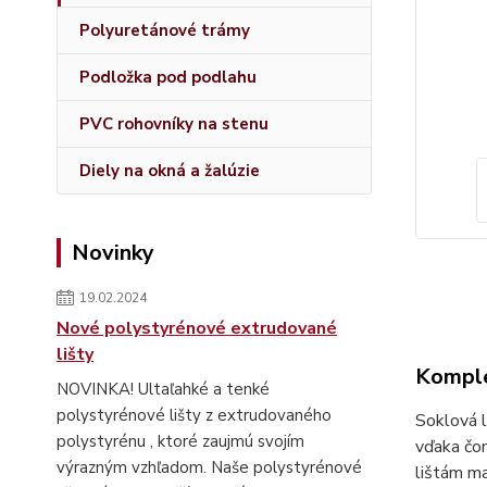
Polyuretánové trámy
Podložka pod podlahu
PVC rohovníky na stenu
Diely na okná a žalúzie
Novinky
19.02.2024
Nové polystyrénové extrudované
lišty
Komple
NOVINKA! Ultaľahké a tenké
polystyrénové lišty z extrudovaného
Soklová l
polystyrénu , ktoré zaujmú svojím
vďaka čom
výrazným vzhľadom. Naše polystyrénové
lištám ma