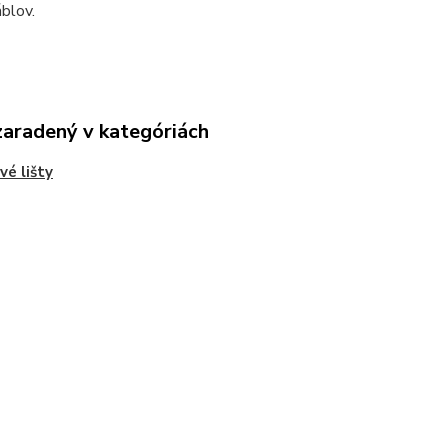
áblov.
zaradený v kategóriách
vé lišty