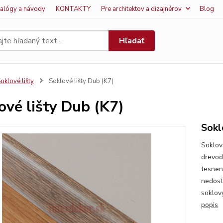
talógy a návody
KONTAKTY
Pre architektov a dizajnérov
Blog
Hľadať
oklové lišty
Soklové lišty Dub (K7)
ové lišty Dub (K7)
Sokl
Soklová
drevod
tesnen
nedost
soklový
popis