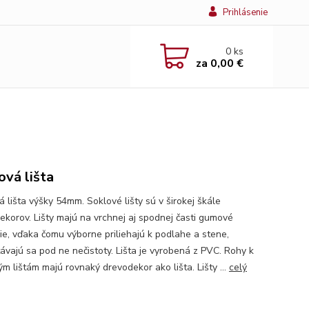
Prihlásenie
0
ks
za
0,00 €
ová lišta
 lišta výšky 54mm. Soklové lišty sú v širokej škále
ekorov. Lišty majú na vrchnej aj spodnej časti gumové
ie, vďaka čomu výborne priliehajú k podlahe a stene,
ávajú sa pod ne nečistoty. Lišta je vyrobená z PVC. Rohy k
m lištám majú rovnaký drevodekor ako lišta. Lišty ...
celý