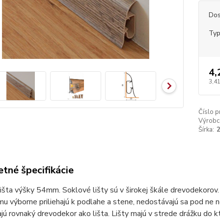
Dos
Ty
4,
3,41
Číslo p
Výrobc
Šírka:
tné špecifikácie
išta výšky 54mm. Soklové lišty sú v širokej škále drevodekorov. 
u výborne priliehajú k podlahe a stene, nedostávajú sa pod ne 
jú rovnaký drevodekor ako lišta. Lišty majú v strede drážku do kt