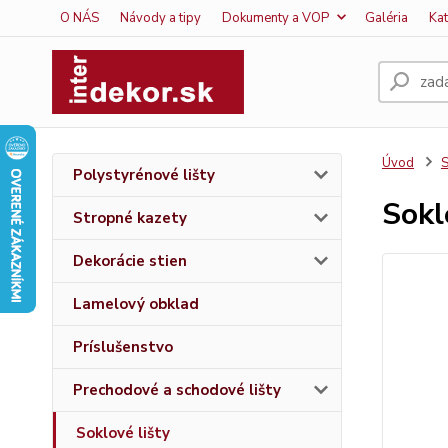
O NÁS
Návody a tipy
Dokumenty a VOP
Galéria
Ka
Úvod
S
Polystyrénové lišty
Sokl
Stropné kazety
Dekorácie stien
Lamelový obklad
Príslušenstvo
Prechodové a schodové lišty
Soklové lišty