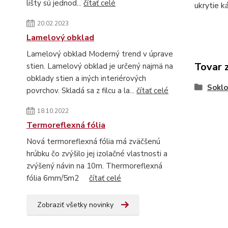
lišty sú jednod...
čítať celé
ukrytie k
20.02.2023
Lamelový obklad
Lamelový obklad Moderný trend v úprave
Tovar 
stien. Lamelový obklad je určený najmä na
obklady stien a iných interiérových
Soklo
povrchov. Skladá sa z filcu a la...
čítať celé
18.10.2022
Termoreflexná fólia
Nová termoreflexná fólia má zväčšenú
hrúbku čo zvýšilo jej izolačné vlastnosti a
zvýšený návin na 10m. Thermoreflexná
fólia 6mm/5m2
čítať celé
Zobraziť všetky novinky