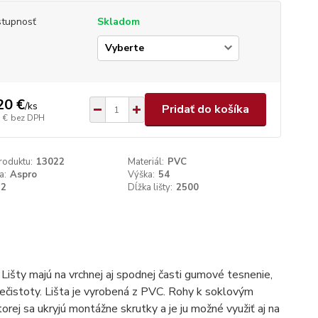
tupnosť
Skladom
p
20 €
/
ks
Pridať do košíka
 €
bez DPH
roduktu:
13022
Materiál:
PVC
a:
Aspro
Výška:
54
22
Dĺžka lišty:
2500
Lišty majú na vrchnej aj spodnej časti gumové tesnenie,
nečistoty. Lišta je vyrobená z PVC. Rohy k soklovým
orej sa ukryjú montážne skrutky a je ju možné využiť aj na