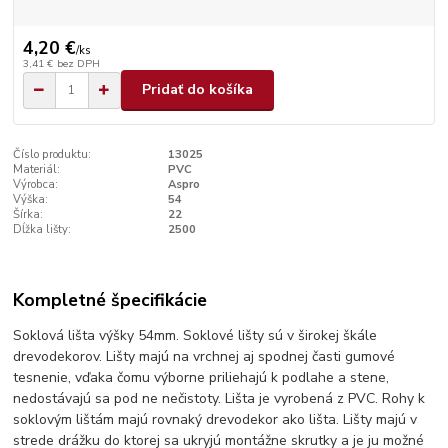
4,20 €
/
ks
3,41 €
bez DPH
Pridať do košíka
Číslo produktu:
13025
Materiál:
PVC
Výrobca:
Aspro
Výška:
54
Šírka:
22
Dĺžka lišty:
2500
Kompletné špecifikácie
Soklová lišta výšky 54mm. Soklové lišty sú v širokej škále
drevodekorov. Lišty majú na vrchnej aj spodnej časti gumové
tesnenie, vďaka čomu výborne priliehajú k podlahe a stene,
nedostávajú sa pod ne nečistoty. Lišta je vyrobená z PVC. Rohy k
soklovým lištám majú rovnaký drevodekor ako lišta. Lišty majú v
strede drážku do ktorej sa ukryjú montážne skrutky a je ju možné