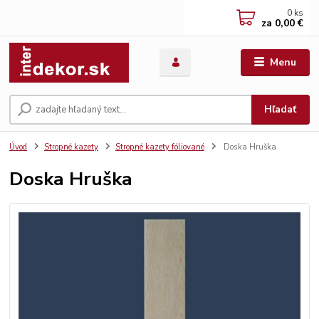
0
ks
za
0,00 €
Menu
Hľadať
Úvod
Stropné kazety
Stropné kazety fóliované
Doska Hruška
Doska Hruška