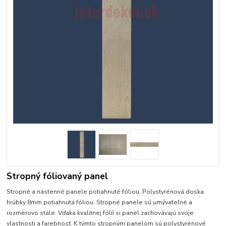
Stropný fóliovaný panel
Stropné a nástenné panele potiahnuté fóliou. Polystyrénová doska
hrúbky 8mm potiahnutá fóliou. Stropné panele sú umývateľné a
rozmerovo stále. Vďaka kvalitnej fólíí si panel zachovávajú svoje
vlastnosti a farebnosť. K týmto stropným panelom sú polystyrénové