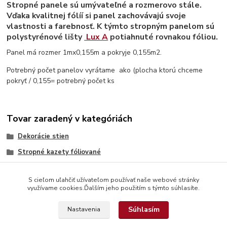
Stropné panele sú umývateľné a rozmerovo stále.
Vďaka kvalitnej fólíí si panel zachovávajú svoje
vlastnosti a farebnosť. K týmto stropným panelom sú
polystyrénové lišty
Lux A
potiahnuté rovnakou fóliou.
Panel má rozmer 1mx0,155m a pokryje 0,155m2.
Potrebný počet panelov vyrátame ako (plocha ktorú chceme
pokryť / 0,155= potrebný počet ks
Tovar zaradený v kategóriách
Dekorácie stien
Stropné kazety fóliované
S cieľom uľahčiť užívateľom používať naše webové stránky
využívame cookies.Ďalším jeho použitím s týmto súhlasíte.
Súhlasím
Nastavenia