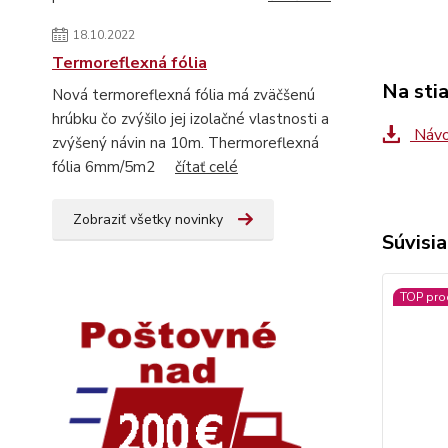
18.10.2022
Termoreflexná fólia
Na sti
Nová termoreflexná fólia má zväčšenú
hrúbku čo zvýšilo jej izolačné vlastnosti a
Návo
zvýšený návin na 10m. Thermoreflexná
fólia 6mm/5m2
čítať celé
Zobraziť všetky novinky
Súvisia
TOP pro