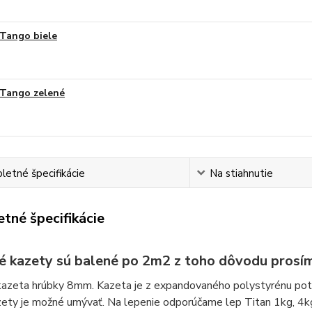
Tango biele
Tango zelené
etné špecifikácie
Na stiahnutie
tné špecifikácie
é kazety sú balené po 2m2 z toho dôvodu prosím
azeta hrúbky 8mm. Kazeta je z expandovaného polystyrénu potia
zety je možné umývať. Na lepenie odporúčame lep Titan 1kg, 4k