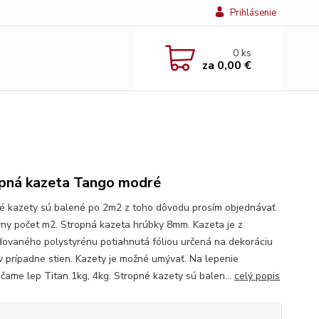
Prihlásenie
0
ks
za
0,00 €
pná kazeta Tango modré
é kazety sú balené po 2m2 z toho dôvodu prosím objednávať
rny počet m2. Stropná kazeta hrúbky 8mm. Kazeta je z
ovaného polystyrénu potiahnutá fóliou určená na dekoráciu
v prípadne stien. Kazety je možné umývať. Na lepenie
čame lep Titan 1kg, 4kg. Stropné kazety sú balen...
celý popis