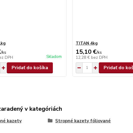
1kg
TITAN 4kg
€
15,10 €
/
ks
/
ks
Skladom
ez DPH
12,28 €
bez DPH
Pridať do košíka
Pridať do ko
zaradený v kategóriách
né kazety
Stropné kazety fóliované