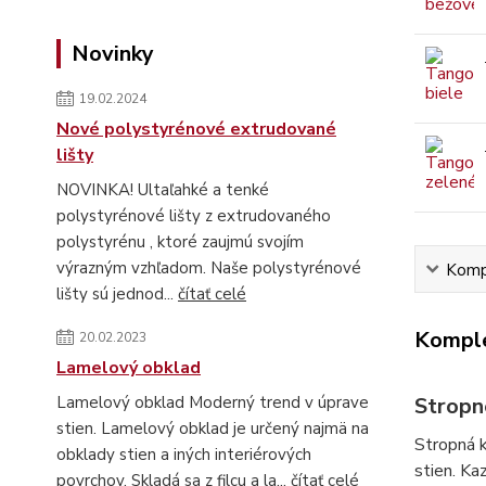
Novinky
19.02.2024
Nové polystyrénové extrudované
lišty
NOVINKA! Ultaľahké a tenké
polystyrénové lišty z extrudovaného
polystyrénu , ktoré zaujmú svojím
výrazným vzhľadom. Naše polystyrénové
Kompl
lišty sú jednod...
čítať celé
Komple
20.02.2023
Lamelový obklad
Stropn
Lamelový obklad Moderný trend v úprave
stien. Lamelový obklad je určený najmä na
Stropná k
obklady stien a iných interiérových
stien. Ka
povrchov. Skladá sa z filcu a la...
čítať celé