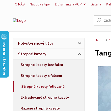
O NÁS
Návody a tipy
Dokumenty a VOP
Galéria
Ka
Úvod
S
Polystyrénové lišty
Tan
Stropné kazety
Stropné kazety bez falcu
Stropné kazety s falcom
Stropné kazety fóliované
Extrudované stropné kazety
Razené stropné kazety