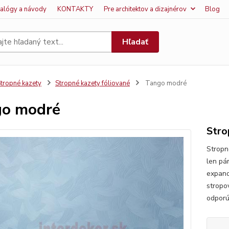
talógy a návody
KONTAKTY
Pre architektov a dizajnérov
Blog
Hľadať
tropné kazety
Stropné kazety fóliované
Tango modré
go modré
Stro
Stropn
len pá
expand
stropo
odporú