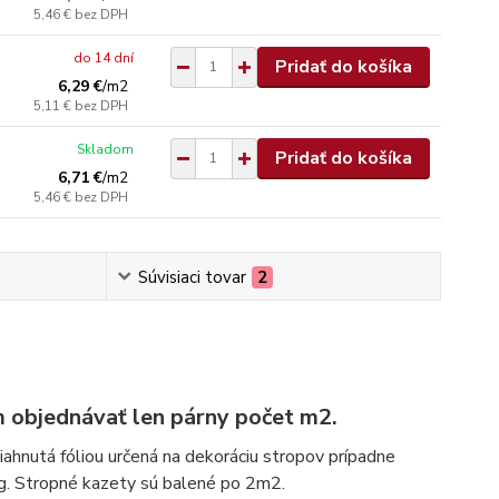
5,46 €
bez DPH
do 14 dní
Pridať do košíka
6,29 €
/
m2
5,11 €
bez DPH
Skladom
Pridať do košíka
6,71 €
/
m2
5,46 €
bez DPH
Súvisiaci tovar
2
 objednávať len párny počet m2.
hnutá fóliou určená na dekoráciu stropov prípadne
g. Stropné kazety sú balené po 2m2.