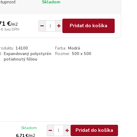
tupnosť
Skladom
71 €
/
m2
Pridať do košíka
 €
bez DPH
roduktu:
14100
Farba:
Modrá
l:
Expandovaný polystyrén
Rozmer:
500 x 500
potiahnutý fóliou
Skladom
Pridať do košíka
6,71 €
/
m2