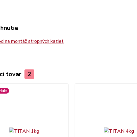
ahnutie
d na montáž stropných kaziet
ci tovar
2
dukt