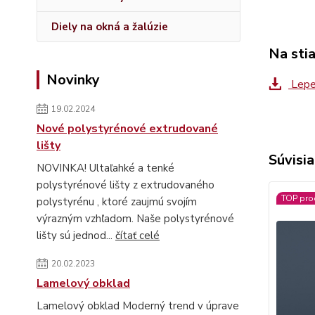
Diely na okná a žalúzie
Na sti
Novinky
Lepe
19.02.2024
Nové polystyrénové extrudované
lišty
Súvisia
NOVINKA! Ultaľahké a tenké
polystyrénové lišty z extrudovaného
TOP pro
polystyrénu , ktoré zaujmú svojím
výrazným vzhľadom. Naše polystyrénové
lišty sú jednod...
čítať celé
20.02.2023
Lamelový obklad
Lamelový obklad Moderný trend v úprave