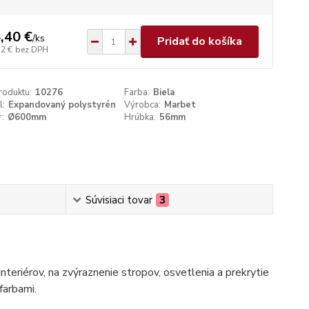
,40 €
/
ks
Pridať do košíka
52 €
bez DPH
roduktu:
10276
Farba:
Biela
l:
Expandovaný polystyrén
Výrobca:
Marbet
:
Ø600mm
Hrúbka:
56mm
Súvisiaci tovar
3
nteriérov, na zvýraznenie stropov, osvetlenia a prekrytie
farbami.