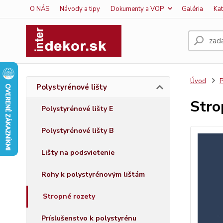
O NÁS
Návody a tipy
Dokumenty a VOP
Galéria
Ka
Úvod
P
Polystyrénové lišty
Stro
Polystyrénové lišty E
Polystyrénové lišty B
Lišty na podsvietenie
Rohy k polystyrénovým lištám
Stropné rozety
Príslušenstvo k polystyrénu