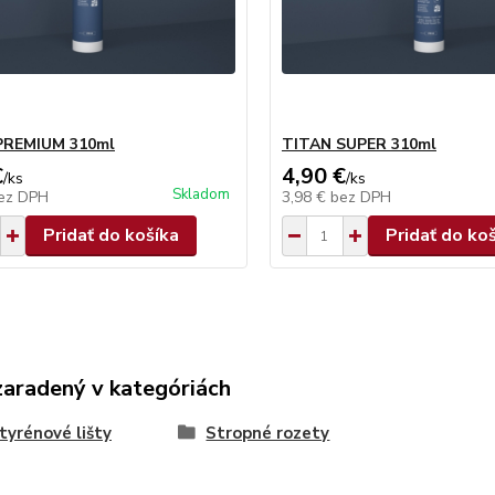
PREMIUM 310ml
TITAN SUPER 310ml
€
4,90 €
/
ks
/
ks
Skladom
ez DPH
3,98 €
bez DPH
Pridať do košíka
Pridať do ko
zaradený v kategóriách
tyrénové lišty
Stropné rozety