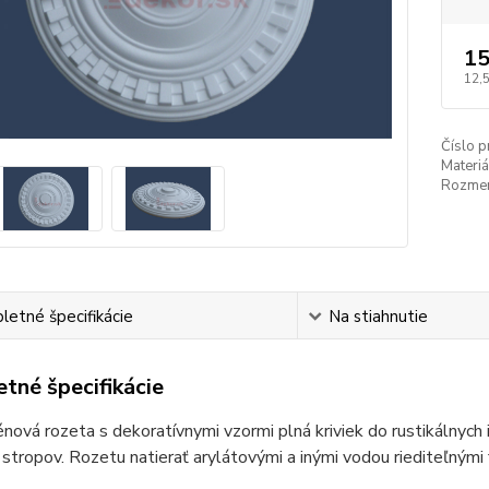
15
12,
Číslo p
Materiá
Rozmer
etné špecifikácie
Na stiahnutie
tné špecifikácie
nová rozeta s dekoratívnymi vzormi plná kriviek do rustikálnych i
stropov. Rozetu natierať arylátovými a inými vodou riediteľnými 