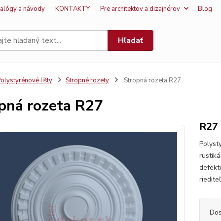
talógy a návody
KONTAKTY
Pre architektov a dizajnérov
Blog
Hľadať
olystyrénové lišty
Stropné rozety
Stropná rozeta R27
pná rozeta R27
R27
Polyst
rustiká
defekt
riedite
Dos