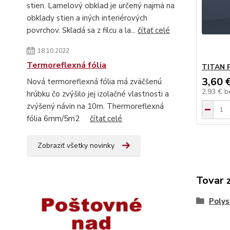
stien. Lamelový obklad je určený najmä na
obklady stien a iných interiérových
povrchov. Skladá sa z filcu a la...
čítať celé
18.10.2022
Termoreflexná fólia
TITAN 
3,60 
Nová termoreflexná fólia má zväčšenú
2,93 €
b
hrúbku čo zvýšilo jej izolačné vlastnosti a
zvýšený návin na 10m. Thermoreflexná
fólia 6mm/5m2
čítať celé
Zobraziť všetky novinky
Tovar 
Polys