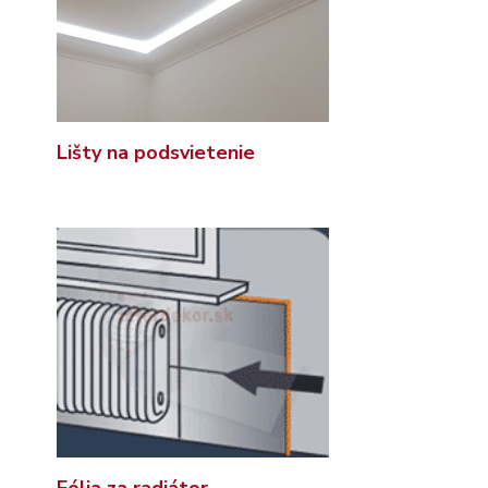
Lišty na podsvietenie
Fólia za radiátor