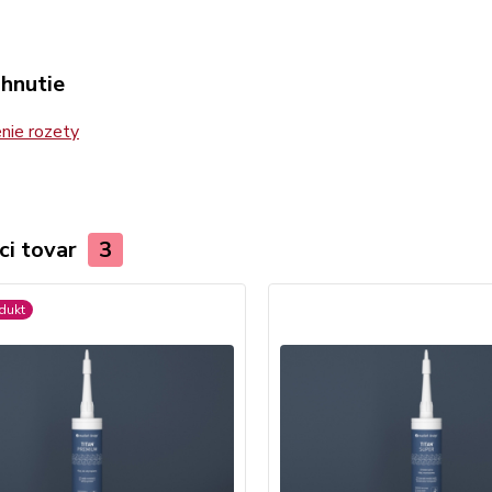
ahnutie
nie rozety
ci tovar
3
dukt