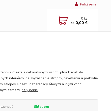
Prihlásenie
0
ks
za
0,00 €
yrénová rozeta s dekoratívnymi vzormi plná kriviek do
lnych interiérov, na zvýraznenie stropov, osvetlenia a prekrytie
ov stropov. Rozetu natierať arylátovými a inými vodou
ľnými farbami.
celý popis
tupnosť
Skladom