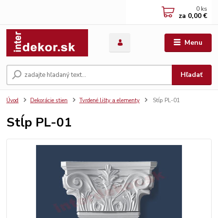
0
ks
za
0,00 €
Menu
Hľadať
Úvod
Dekorácie stien
Tvrdené lišty a elementy
Stĺp PL-01
Stĺp PL-01