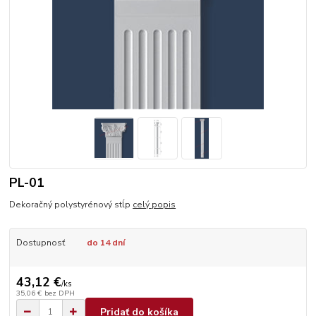
PL-01
Dekoračný polystyrénový stĺp
celý popis
Dostupnosť
do 14 dní
43,12 €
/
ks
35,06 €
bez DPH
Pridať do košíka