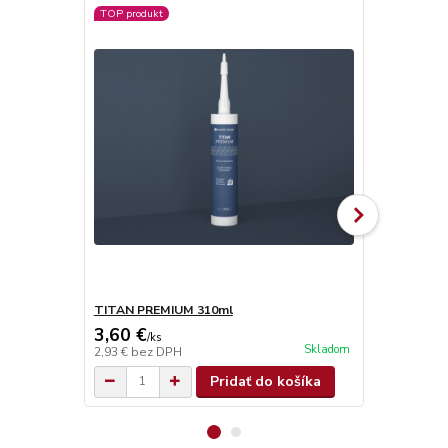
TOP produkt
TITAN PREMIUM 310ml
TITAN SUPE
3,60 €
4,90 €
/
ks
/
ks
Skladom
2,93 €
bez DPH
3,98 €
bez D
Pridať do košíka