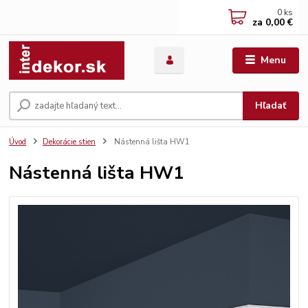
0
ks
za
0,00 €
Menu
Hľadať
Úvod
Dekorácie stien
Nástenná lišta HW1
Nástenná lišta HW1