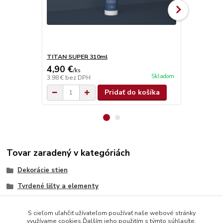
TITAN SUPER 310ml
Pokosnica
4,90 €
20,58 €
/
ks
/
k
Skladom
3,98 €
bez DPH
16,73 €
bez 
Pridať do košíka
Tovar zaradený v kategóriách
Dekorácie stien
Tvrdené lišty a elementy
S cieľom uľahčiť užívateľom používať naše webové stránky
využívame cookies.Ďalším jeho použitím s týmto súhlasíte.