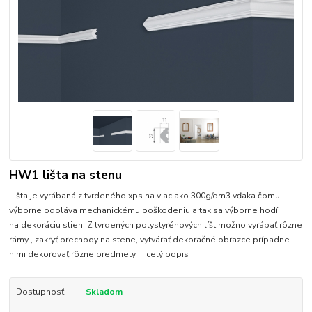
HW1 lišta na stenu
Lišta je vyrábaná z tvrdeného xps na viac ako 300g/dm3 vďaka čomu
výborne odoláva mechanickému poškodeniu a tak sa výborne hodí
na dekoráciu stien. Z tvrdených polystyrénových líšt možno vyrábať rôzne
rámy , zakryť prechody na stene, vytvárať dekoračné obrazce prípadne
nimi dekorovať rôzne predmety ...
celý popis
Dostupnosť
Skladom