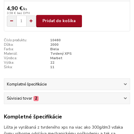
4,90 €
/
ks
3,98 €
bez DPH
Pridať do košíka
Číslo produktu:
10460
Dĺžka:
2000
Farba:
Biela
Materiál:
Tvrdený XPS
Výrobca:
Marbet
Výška:
22
Šírka:
11
Kompletné špecifikácie
Súvisiaci tovar
2
Kompletné špecifikácie
Lišta je vyrábaná z tvrdeného xps na viac ako 300g/dm3 vďaka
čomu výborne odoláva mechanickému poškodeniu a tak sa