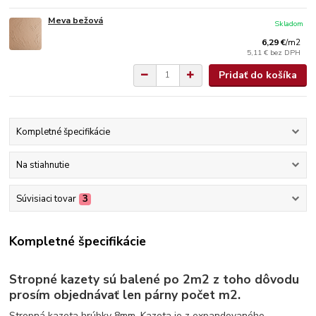
Meva bežová
Skladom
6,29 €
/
m2
5,11 €
bez DPH
Pridať do košíka
Kompletné špecifikácie
Na stiahnutie
Súvisiaci tovar
3
Kompletné špecifikácie
Stropné kazety sú balené po 2m2 z toho dôvodu
prosím objednávať len párny počet m2.
Stropná kazeta hrúbky 8mm. Kazeta je z expandovaného