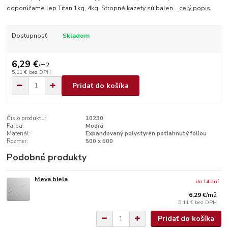
odporúčame lep Titan 1kg, 4kg. Stropné kazety sú balen...
celý popis
Dostupnosť
Skladom
6,29 €
/
m2
5,11 €
bez DPH
Pridať do košíka
Číslo produktu:
10230
Farba:
Modrá
Materiál:
Expandovaný polystyrén potiahnutý fóliou
Rozmer:
500 x 500
Podobné produkty
Meva biela
do 14 dní
6,29 €
/
m2
5,11 €
bez DPH
Pridať do košíka