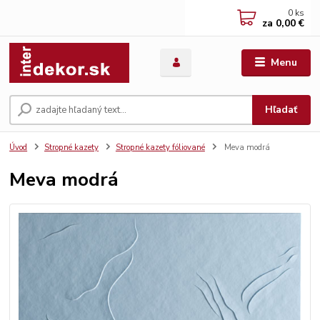
0
ks
za
0,00 €
Menu
Hľadať
Úvod
Stropné kazety
Stropné kazety fóliované
Meva modrá
Meva modrá