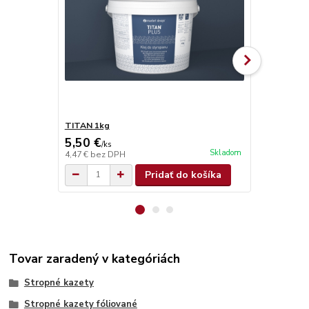
TITAN 1kg
TITAN 4kg
5,50 €
15,10 €
/
ks
/
k
Skladom
4,47 €
bez DPH
12,28 €
bez 
Pridať do košíka
Tovar zaradený v kategóriách
Stropné kazety
Stropné kazety fóliované