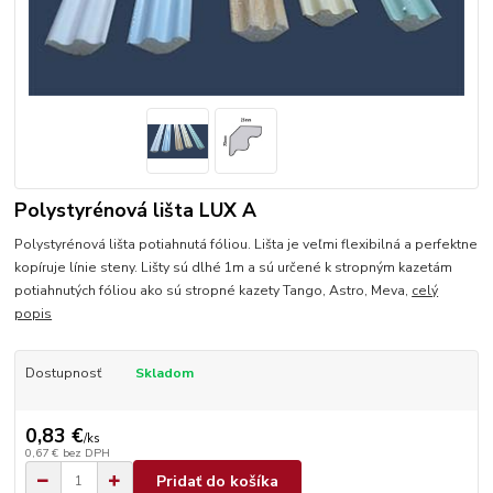
Polystyrénová lišta LUX A
Polystyrénová lišta potiahnutá fóliou. Lišta je veľmi flexibilná a perfektne
kopíruje línie steny. Lišty sú dlhé 1m a sú určené k stropným kazetám
potiahnutých fóliou ako sú stropné kazety Tango, Astro, Meva,
celý
popis
Dostupnosť
Skladom
0,83 €
/
ks
0,67 €
bez DPH
Pridať do košíka