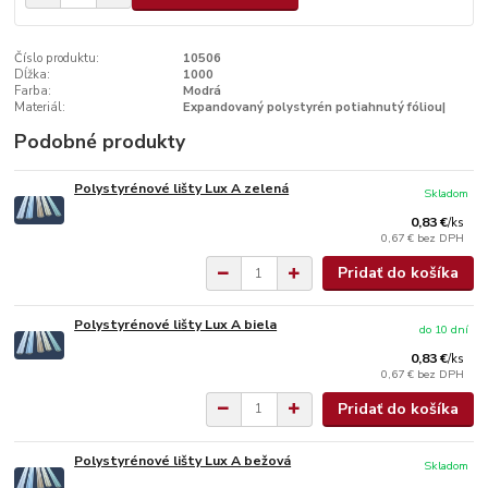
Číslo produktu:
10506
Dĺžka:
1000
Farba:
Modrá
Materiál:
Expandovaný polystyrén potiahnutý fóliou|
Podobné produkty
Polystyrénové lišty Lux A zelená
Skladom
0,83 €
/
ks
0,67 €
bez DPH
Pridať do košíka
Polystyrénové lišty Lux A biela
do 10 dní
0,83 €
/
ks
0,67 €
bez DPH
Pridať do košíka
Polystyrénové lišty Lux A bežová
Skladom