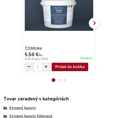
TITAN 1kg
TITAN 4kg
5,50 €
15,10 €
/
ks
/
k
Skladom
4,47 €
bez DPH
12,28 €
bez 
Pridať do košíka
Tovar zaradený v kategóriách
Stropné kazety
Stropné kazety fóliované