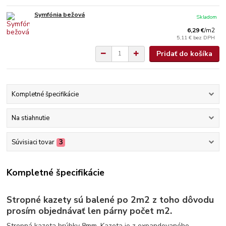
Symfónia bežová
Skladom
6,29 €
/
m2
5,11 €
bez DPH
Pridať do košíka
Kompletné špecifikácie
Na stiahnutie
Súvisiaci tovar
3
Kompletné špecifikácie
Stropné kazety sú balené po 2m2 z toho dôvodu
prosím objednávať len párny počet m2.
Stropná kazeta hrúbky 8mm. Kazeta je z expandovaného