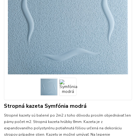
Stropná kazeta Symfónia modrá
Stropné kazety sú balené po 2m2 z toho dôvodu prosím objednávať len
párny počet m2. Stropná kazeta hrúbky 8mm. Kazeta je z
expandovaného polystyrénu potiahnutá fóliou určená na dekoráciu
stropov prípadne stien. Kazety je možné umývať. Na lepenie