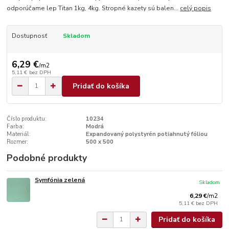
odporúčame lep Titan 1kg, 4kg. Stropné kazety sú balen...
celý popis
Dostupnosť
Skladom
6,29 €
/
m2
5,11 €
bez DPH
Pridať do košíka
Číslo produktu:
10234
Farba:
Modrá
Materiál:
Expandovaný polystyrén potiahnutý fóliou
Rozmer:
500 x 500
Podobné produkty
Symfónia zelená
Skladom
6,29 €
/
m2
5,11 €
bez DPH
Pridať do košíka