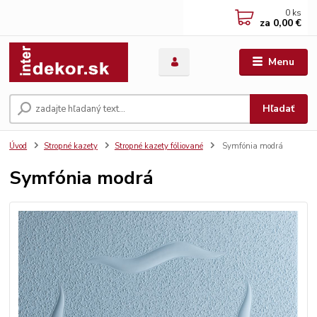
0
ks
za
0,00 €
Menu
Hľadať
Úvod
Stropné kazety
Stropné kazety fóliované
Symfónia modrá
Symfónia modrá