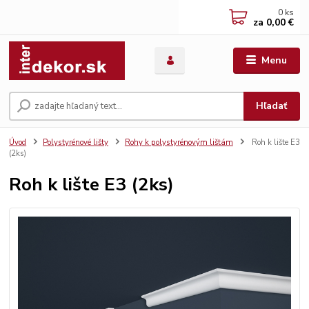
0
ks
za
0,00 €
Menu
Hľadať
Úvod
Polystyrénové lišty
Rohy k polystyrénovým lištám
Roh k lište E3
(2ks)
Roh k lište E3 (2ks)