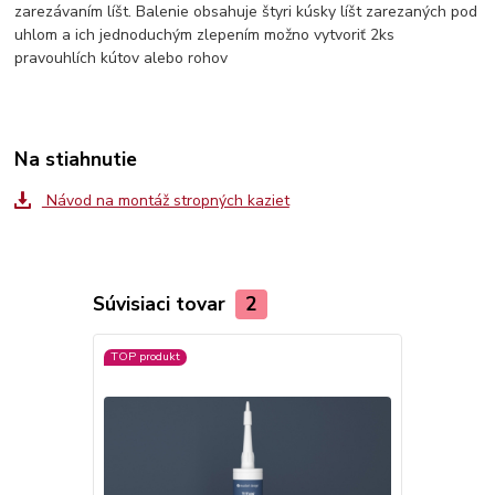
zarezávaním líšt. Balenie obsahuje štyri kúsky líšt zarezaných pod
uhlom a ich jednoduchým zlepením možno vytvoriť 2ks
pravouhlích kútov alebo rohov
Na stiahnutie
Návod na montáž stropných kaziet
Súvisiaci tovar
2
TOP produkt