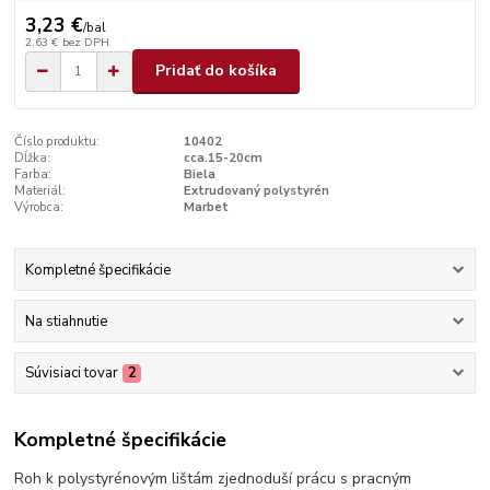
3,23 €
/
bal
2,63 €
bez DPH
Pridať do košíka
Číslo produktu:
10402
Dĺžka:
cca.15-20cm
Farba:
Biela
Materiál:
Extrudovaný polystyrén
Výrobca:
Marbet
Kompletné špecifikácie
Na stiahnutie
Súvisiaci tovar
2
Kompletné špecifikácie
Roh k polystyrénovým lištám zjednoduší prácu s pracným