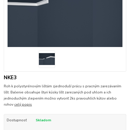
NKE3
Roh k polystyrénovým lištám zjednoduší prácu s pracným zarezávaním
líšt. Balenie obsahuje štyri kúsky líšt zarezaných pod uhlom a ich
jednoduchým zlepením možno vytvoriť 2ks pravouhlích kútov alebo
rohov
celý popis
Dostupnosť
Skladom