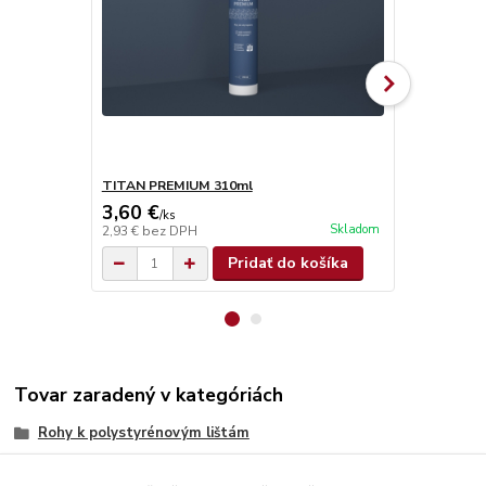
TITAN PREMIUM 310ml
TITAN SUPE
3,60 €
4,90 €
/
ks
/
ks
Skladom
2,93 €
bez DPH
3,98 €
bez D
Pridať do košíka
Tovar zaradený v kategóriách
Rohy k polystyrénovým lištám