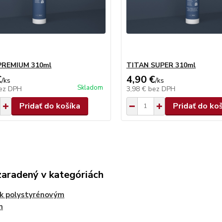
PREMIUM 310ml
TITAN SUPER 310ml
€
4,90 €
/
ks
/
ks
Skladom
ez DPH
3,98 €
bez DPH
Pridať do košíka
Pridať do ko
zaradený v kategóriách
k polystyrénovým
m