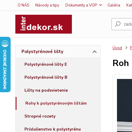
O NÁS
Návody a tipy
Dokumenty a VOP
Galéria
Ka
Úvod
P
Polystyrénové lišty
Roh 
Polystyrénové lišty E
Polystyrénové lišty B
Lišty na podsvietenie
Rohy k polystyrénovým lištám
Stropné rozety
Príslušenstvo k polystyrénu