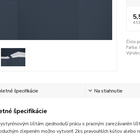
5,
4,53
Číslo p
Farba:
Výrobc
etné špecifikácie
Na stiahnutie
tné špecifikácie
ystyrénovým lištám zjednoduší prácu s pracným zarezávaním líšt
noduchým zlepením možno vytvoriť 2ks pravouhlích kútov alebo 