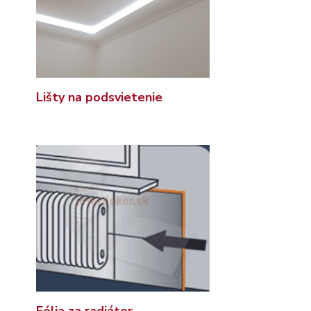
Lišty na podsvietenie
Fólia za radiátor