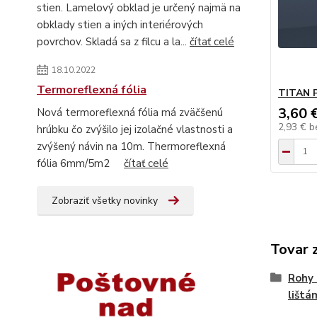
stien. Lamelový obklad je určený najmä na
obklady stien a iných interiérových
povrchov. Skladá sa z filcu a la...
čítať celé
18.10.2022
Termoreflexná fólia
TITAN 
3,60 
Nová termoreflexná fólia má zväčšenú
2,93 €
b
hrúbku čo zvýšilo jej izolačné vlastnosti a
zvýšený návin na 10m. Thermoreflexná
fólia 6mm/5m2
čítať celé
Zobraziť všetky novinky
Tovar 
Rohy 
lištá