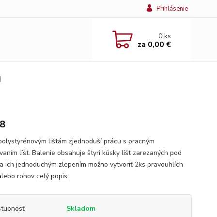
Prihlásenie
0
ks
za
0,00 €
)
8
polystyrénovým lištám zjednoduší prácu s pracným
vaním líšt. Balenie obsahuje štyri kúsky líšt zarezaných pod
a ich jednoduchým zlepením možno vytvoriť 2ks pravouhlích
alebo rohov
celý popis
tupnosť
Skladom