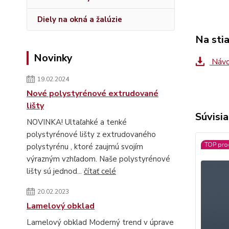
Diely na okná a žalúzie
Na sti
Novinky
Návo
19.02.2024
Nové polystyrénové extrudované
lišty
Súvisia
NOVINKA! Ultaľahké a tenké
polystyrénové lišty z extrudovaného
TOP pro
polystyrénu , ktoré zaujmú svojím
výrazným vzhľadom. Naše polystyrénové
lišty sú jednod...
čítať celé
20.02.2023
Lamelový obklad
Lamelový obklad Moderný trend v úprave