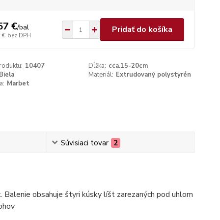
57 €
/
bal
Pridať do košíka
 €
bez DPH
roduktu:
10407
Dĺžka:
cca.15-20cm
Biela
Materiál:
Extrudovaný polystyrén
a:
Marbet
Súvisiaci tovar
2
. Balenie obsahuje štyri kúsky líšt zarezaných pod uhlom
rohov