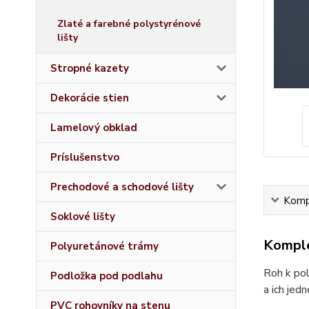
Zlaté a farebné polystyrénové
lišty
Stropné kazety
Dekorácie stien
Lamelový obklad
Príslušenstvo
Prechodové a schodové lišty
Kompl
Soklové lišty
Komple
Polyuretánové trámy
Roh k pol
Podložka pod podlahu
a ich jed
PVC rohovníky na stenu