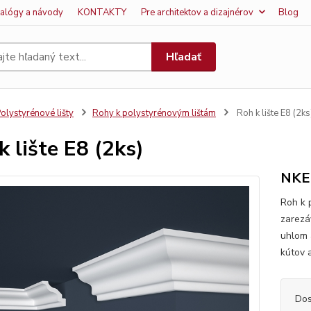
talógy a návody
KONTAKTY
Pre architektov a dizajnérov
Blog
Hľadať
olystyrénové lišty
Rohy k polystyrénovým lištám
Roh k lište E8 (2ks
k lište E8 (2ks)
NKE
Roh k 
zarezá
uhlom 
kútov 
Dos