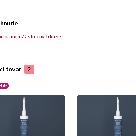
ahnutie
d na montáž stropných kaziet
ci tovar
2
dukt