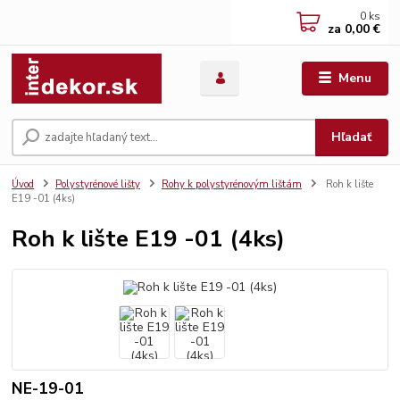
0
ks
za
0,00 €
Menu
Hľadať
Úvod
Polystyrénové lišty
Rohy k polystyrénovým lištám
Roh k lište
E19 -01 (4ks)
Roh k lište E19 -01 (4ks)
NE-19-01