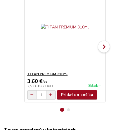
TITAN PREMIUM 310ml
TITAN SUPE
3,60 €
4,90 €
/
ks
/
ks
Skladom
2,93 €
bez DPH
3,98 €
bez D
Pridať do košíka