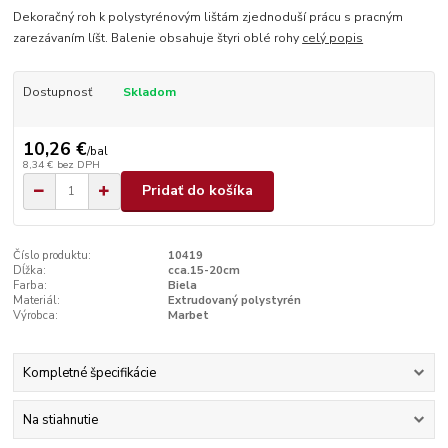
Dekoračný roh k polystyrénovým lištám zjednoduší prácu s pracným
zarezávaním líšt. Balenie obsahuje štyri oblé rohy
celý popis
Dostupnosť
Skladom
10,26 €
/
bal
8,34 €
bez DPH
Pridať do košíka
Číslo produktu:
10419
Dĺžka:
cca.15-20cm
Farba:
Biela
Materiál:
Extrudovaný polystyrén
Výrobca:
Marbet
Kompletné špecifikácie
Na stiahnutie