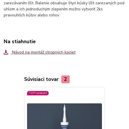
zarezávaním líšt. Balenie obsahuje štyri kúsky líšt zarezaných pod
uhlom a ich jednoduchým zlepením možno vytvoriť 2ks
pravouhlích kútov alebo rohov
Na stiahnutie
Návod na montáž stropných kaziet
Súvisiaci tovar
2
TOP produkt