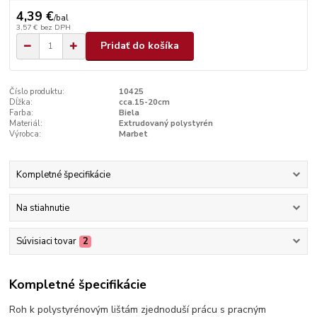
4,39 €
/
bal
3,57 €
bez DPH
Pridať do košíka
Číslo produktu:
10425
Dĺžka:
cca.15-20cm
Farba:
Biela
Materiál:
Extrudovaný polystyrén
Výrobca:
Marbet
Kompletné špecifikácie
Na stiahnutie
Súvisiaci tovar
2
Kompletné špecifikácie
Roh k polystyrénovým lištám zjednoduší prácu s pracným