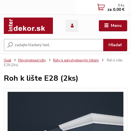
0
ks
za
0,00 €
Menu
Hľadať
Úvod
Polystyrénové lišty
Rohy k polystyrénovým lištám
Roh k lište
E28 (2ks)
Roh k lište E28 (2ks)