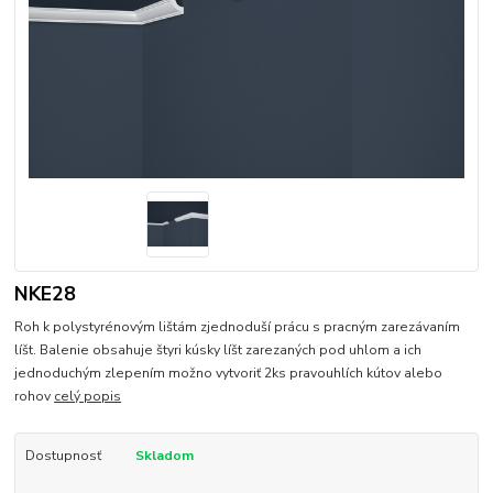
NKE28
Roh k polystyrénovým lištám zjednoduší prácu s pracným zarezávaním
líšt. Balenie obsahuje štyri kúsky líšt zarezaných pod uhlom a ich
jednoduchým zlepením možno vytvoriť 2ks pravouhlích kútov alebo
rohov
celý popis
Dostupnosť
Skladom