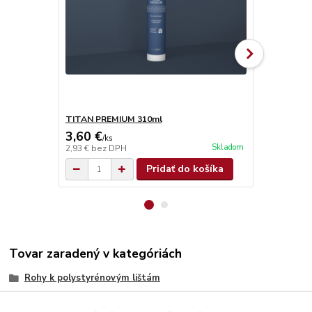
TITAN PREMIUM 310ml
TITAN SUPE
3,60 €
4,90 €
/
ks
/
ks
Skladom
2,93 €
bez DPH
3,98 €
bez D
Pridať do košíka
Tovar zaradený v kategóriách
Rohy k polystyrénovým lištám