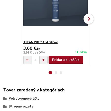
TITAN PREMIUM 310ml
TITAN SUPE
3,60 €
4,90 €
/
ks
/
ks
Skladom
2,93 €
bez DPH
3,98 €
bez D
Pridať do košíka
Tovar zaradený v kategóriách
Polystyrénové lišty
Stropné rozety