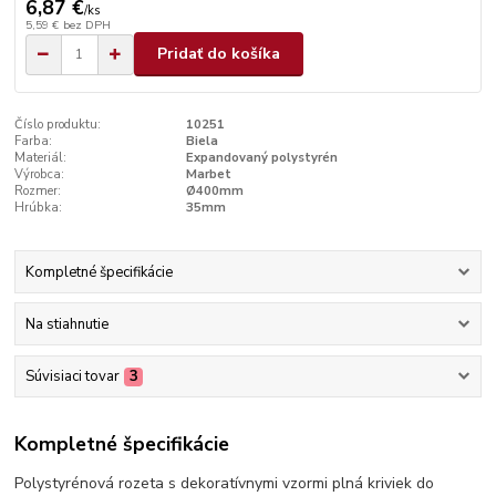
6,87 €
/
ks
5,59 €
bez DPH
Pridať do košíka
Číslo produktu:
10251
Farba:
Biela
Materiál:
Expandovaný polystyrén
Výrobca:
Marbet
Rozmer:
Ø400mm
Hrúbka:
35mm
Kompletné špecifikácie
Na stiahnutie
Súvisiaci tovar
3
Kompletné špecifikácie
Polystyrénová rozeta s dekoratívnymi vzormi plná kriviek do