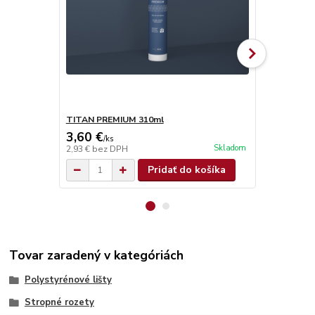
TITAN PREMIUM 310ml
TITAN SUPE
3,60 €
4,90 €
/
ks
/
ks
Skladom
2,93 €
bez DPH
3,98 €
bez D
Pridať do košíka
Tovar zaradený v kategóriách
Polystyrénové lišty
Stropné rozety