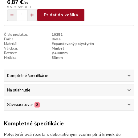
6,87 €
/
ks
5,59 €
bez DPH
Pridať do košíka
Číslo produktu:
10252
Farba:
Biela
Materiál:
Expandovaný polystyrén
Výrobca:
Marbet
Rozmer:
Ø400mm
Hrúbka:
33mm
Kompletné špecifikácie
Na stiahnutie
Súvisiaci tovar
2
Kompletné špecifikácie
Polystyrénová rozeta s dekoratívnymi vzormi plná kriviek do