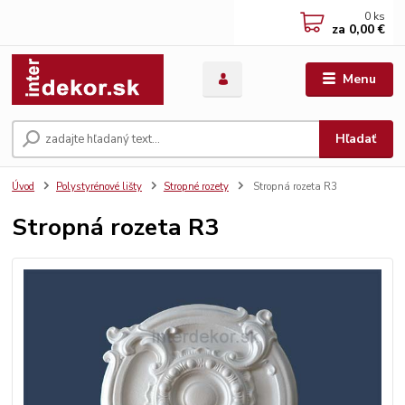
0
ks
za
0,00 €
Menu
Hľadať
Úvod
Polystyrénové lišty
Stropné rozety
Stropná rozeta R3
Stropná rozeta R3