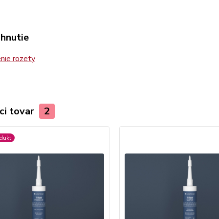
ahnutie
nie rozety
ci tovar
2
dukt