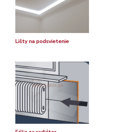
Lišty na podsvietenie
Fólia za radiátor