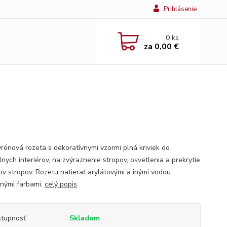
Prihlásenie
0
ks
za
0,00 €
yrénová rozeta s dekoratívnymi vzormi plná kriviek do
lnych interiérov, na zvýraznenie stropov, osvetlenia a prekrytie
ov stropov. Rozetu natierať arylátovými a inými vodou
ľnými farbami.
celý popis
tupnosť
Skladom