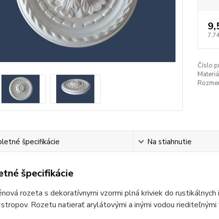
9,
7,74
Číslo p
Materiá
Rozmer
etné špecifikácie
Na stiahnutie
tné špecifikácie
nová rozeta s dekoratívnymi vzormi plná kriviek do rustikálnych i
stropov. Rozetu natierať arylátovými a inými vodou riediteľnými 