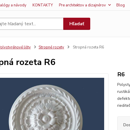
talógy a návody
KONTAKTY
Pre architektov a dizajnérov
Blog
Hľadať
olystyrénové lišty
Stropné rozety
Stropná rozeta R6
pná rozeta R6
R6
Polyst
rustiká
defekt
riedite
Dos