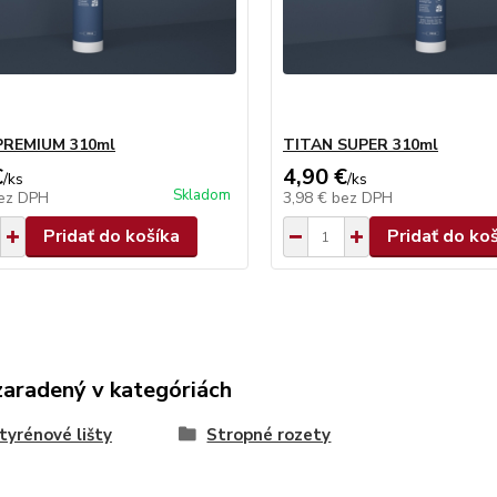
PREMIUM 310ml
TITAN SUPER 310ml
€
4,90 €
/
ks
/
ks
Skladom
ez DPH
3,98 €
bez DPH
Pridať do košíka
Pridať do ko
zaradený v kategóriách
tyrénové lišty
Stropné rozety