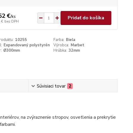
52 €
/
ks
Pridať do košíka
 €
bez DPH
roduktu:
10255
Farba:
Biela
l:
Expandovaný polystyrén
Výrobca:
Marbet
:
Ø300mm
Hrúbka:
32mm
Súvisiaci tovar
2
nteriérov, na zvýraznenie stropov, osvetlenia a prekrytie
farbami.