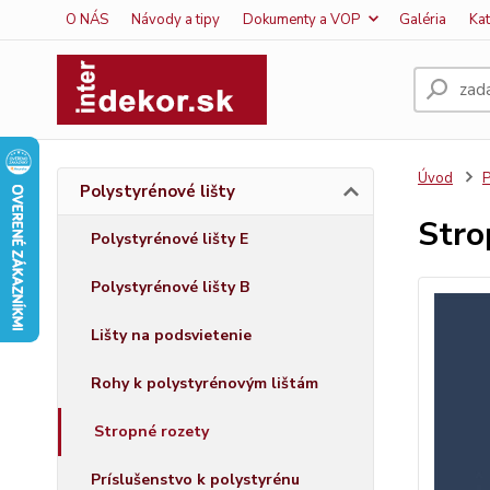
O NÁS
Návody a tipy
Dokumenty a VOP
Galéria
Ka
Úvod
P
Polystyrénové lišty
Stro
Polystyrénové lišty E
Polystyrénové lišty B
Lišty na podsvietenie
Rohy k polystyrénovým lištám
Stropné rozety
Príslušenstvo k polystyrénu