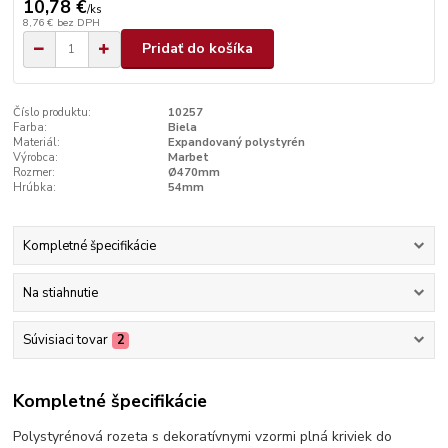
10,78 €
/
ks
8,76 €
bez DPH
Pridať do košíka
Číslo produktu:
10257
Farba:
Biela
Materiál:
Expandovaný polystyrén
Výrobca:
Marbet
Rozmer:
Ø470mm
Hrúbka:
54mm
Kompletné špecifikácie
Na stiahnutie
Súvisiaci tovar
2
Kompletné špecifikácie
Polystyrénová rozeta s dekoratívnymi vzormi plná kriviek do