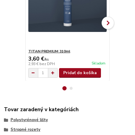
TITAN PREMIUM 310ml
TITAN SUPE
3,60 €
4,90 €
/
ks
/
ks
Skladom
2,93 €
bez DPH
3,98 €
bez D
Pridať do košíka
Tovar zaradený v kategóriách
Polystyrénové lišty
Stropné rozety