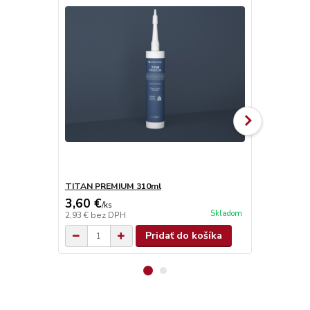
TITAN PREMIUM 310ml
TITAN SUPE
3,60 €
4,90 €
/
ks
/
ks
Skladom
2,93 €
bez DPH
3,98 €
bez D
Pridať do košíka