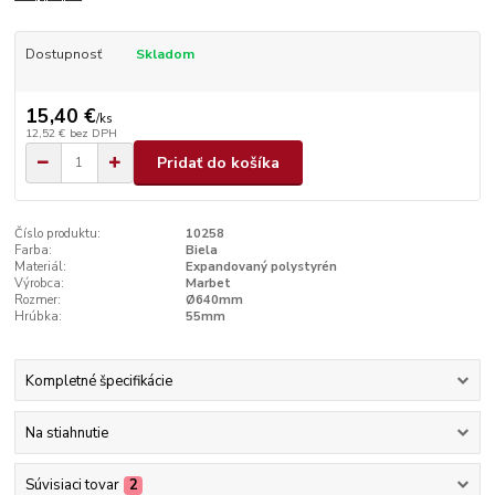
Dostupnosť
Skladom
15,40 €
/
ks
12,52 €
bez DPH
Pridať do košíka
Číslo produktu:
10258
Farba:
Biela
Materiál:
Expandovaný polystyrén
Výrobca:
Marbet
Rozmer:
Ø640mm
Hrúbka:
55mm
Kompletné špecifikácie
Na stiahnutie
Súvisiaci tovar
2