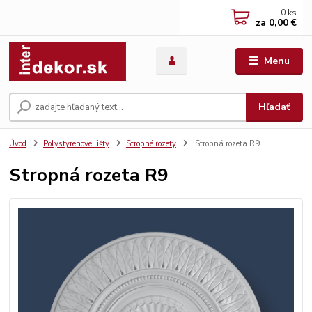
0
ks
za
0,00 €
Menu
Hľadať
Úvod
Polystyrénové lišty
Stropné rozety
Stropná rozeta R9
Stropná rozeta R9