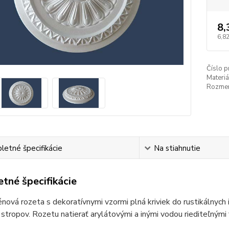
8,
6,82
Číslo p
Materiá
Rozmer
etné špecifikácie
Na stiahnutie
tné špecifikácie
nová rozeta s dekoratívnymi vzormi plná kriviek do rustikálnych i
stropov. Rozetu natierať arylátovými a inými vodou riediteľnými 