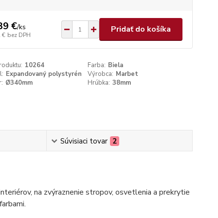
39 €
/
ks
Pridať do košíka
 €
bez DPH
roduktu:
10264
Farba:
Biela
l:
Expandovaný polystyrén
Výrobca:
Marbet
:
Ø340mm
Hrúbka:
38mm
Súvisiaci tovar
2
nteriérov, na zvýraznenie stropov, osvetlenia a prekrytie
farbami.