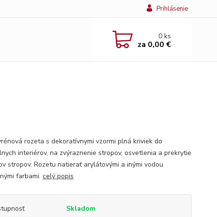
Prihlásenie
0
ks
za
0,00 €
yrénová rozeta s dekoratívnymi vzormi plná kriviek do
lnych interiérov, na zvýraznenie stropov, osvetlenia a prekrytie
ov stropov. Rozetu natierať arylátovými a inými vodou
ľnými farbami.
celý popis
tupnosť
Skladom