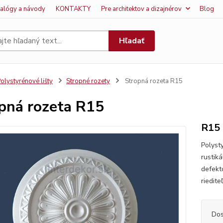
talógy a návody
KONTAKTY
Pre architektov a dizajnérov
Blog
Hľadať
olystyrénové lišty
Stropné rozety
Stropná rozeta R15
pná rozeta R15
R15
Polyst
rustiká
defekt
riedite
Dos