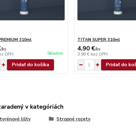
PREMIUM 310ml
TITAN SUPER 310ml
€
4,90 €
/
ks
/
ks
Skladom
ez DPH
3,98 €
bez DPH
Pridať do košíka
Pridať do ko
zaradený v kategóriách
tyrénové lišty
Stropné rozety