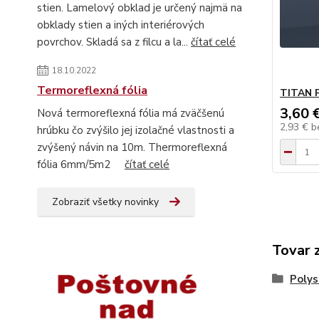
stien. Lamelový obklad je určený najmä na
obklady stien a iných interiérových
povrchov. Skladá sa z filcu a la...
čítať celé
18.10.2022
Termoreflexná fólia
TITAN 
3,60 
Nová termoreflexná fólia má zväčšenú
2,93 €
b
hrúbku čo zvýšilo jej izolačné vlastnosti a
zvýšený návin na 10m. Thermoreflexná
fólia 6mm/5m2
čítať celé
Zobraziť všetky novinky
Tovar 
Polys