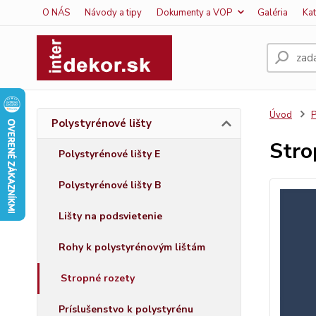
O NÁS
Návody a tipy
Dokumenty a VOP
Galéria
Ka
Úvod
P
Polystyrénové lišty
Stro
Polystyrénové lišty E
Polystyrénové lišty B
Lišty na podsvietenie
Rohy k polystyrénovým lištám
Stropné rozety
Príslušenstvo k polystyrénu