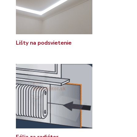
Lišty na podsvietenie
Fólia za radiátor