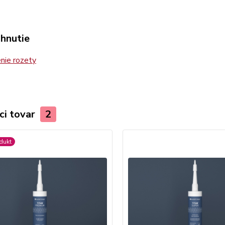
ahnutie
nie rozety
ci tovar
2
dukt