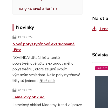
Diely na okná a žalúzie
Na sti
Novinky
Lepe
19.02.2024
Nové polystyrénové extrudované
lišty
Súvisia
NOVINKA! Ultaľahké a tenké
polystyrénové lišty z extrudovaného
TOP pro
polystyrénu , ktoré zaujmú svojím
výrazným vzhľadom. Naše polystyrénové
lišty sú jednod...
čítať celé
20.02.2023
Lamelový obklad
Lamelový obklad Moderný trend v úprave