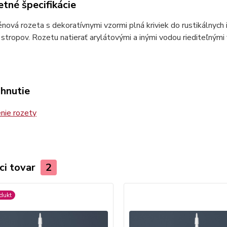
tné špecifikácie
nová rozeta s dekoratívnymi vzormi plná kriviek do rustikálnych i
stropov. Rozetu natierať arylátovými a inými vodou riediteľnými 
ahnutie
nie rozety
ci tovar
2
dukt