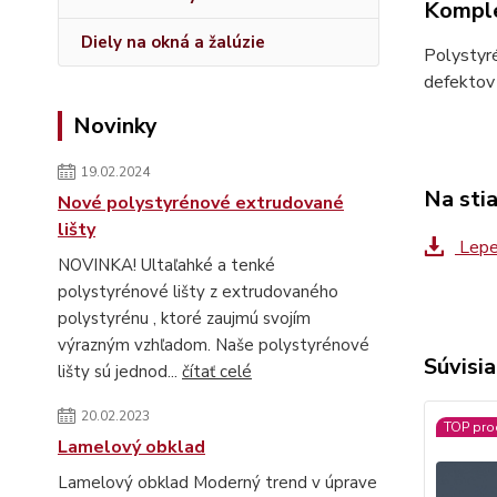
Komple
Diely na okná a žalúzie
Polystyré
defektov 
Novinky
19.02.2024
Na sti
Nové polystyrénové extrudované
lišty
Lepe
NOVINKA! Ultaľahké a tenké
polystyrénové lišty z extrudovaného
polystyrénu , ktoré zaujmú svojím
výrazným vzhľadom. Naše polystyrénové
Súvisia
lišty sú jednod...
čítať celé
20.02.2023
TOP pro
Lamelový obklad
Lamelový obklad Moderný trend v úprave