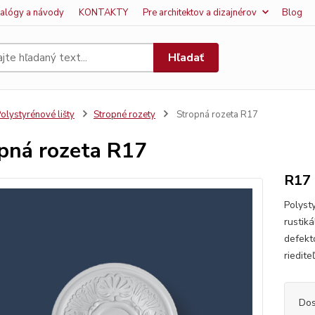
talógy a návody
KONTAKTY
Pre architektov a dizajnérov
Blog
Hľadať
olystyrénové lišty
Stropné rozety
Stropná rozeta R17
pná rozeta R17
R17
Polyst
rustiká
defekt
riedite
Dos