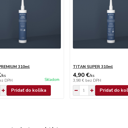
PREMIUM 310ml
TITAN SUPER 310ml
€
4,90 €
/
ks
/
ks
Skladom
ez DPH
3,98 €
bez DPH
Pridať do košíka
Pridať do ko