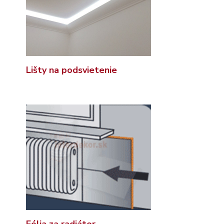
Lišty na podsvietenie
Fólia za radiátor