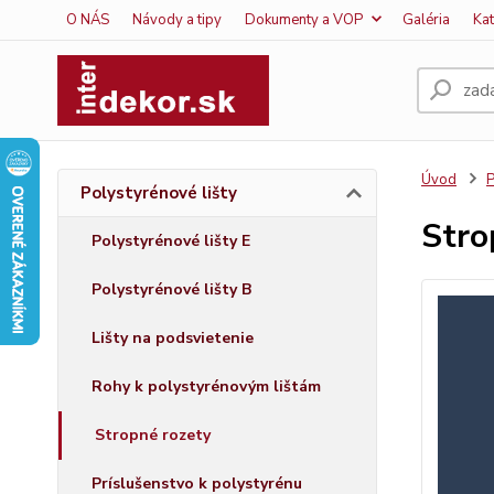
O NÁS
Návody a tipy
Dokumenty a VOP
Galéria
Ka
Úvod
P
Polystyrénové lišty
Stro
Polystyrénové lišty E
Polystyrénové lišty B
Lišty na podsvietenie
Rohy k polystyrénovým lištám
Stropné rozety
Príslušenstvo k polystyrénu