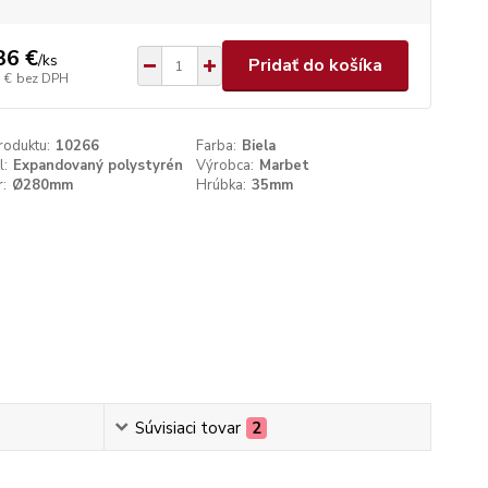
36 €
/
ks
Pridať do košíka
 €
bez DPH
roduktu:
10266
Farba:
Biela
l:
Expandovaný polystyrén
Výrobca:
Marbet
:
Ø280mm
Hrúbka:
35mm
Súvisiaci tovar
2