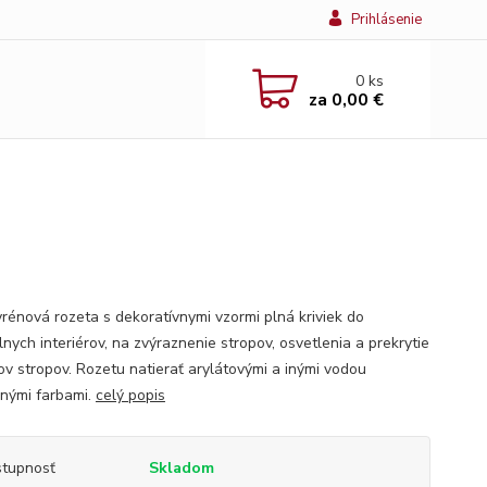
Prihlásenie
0
ks
za
0,00 €
yrénová rozeta s dekoratívnymi vzormi plná kriviek do
lnych interiérov, na zvýraznenie stropov, osvetlenia a prekrytie
ov stropov. Rozetu natierať arylátovými a inými vodou
ľnými farbami.
celý popis
tupnosť
Skladom