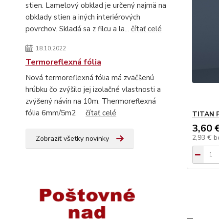
stien. Lamelový obklad je určený najmä na
obklady stien a iných interiérových
povrchov. Skladá sa z filcu a la...
čítať celé
18.10.2022
Termoreflexná fólia
Nová termoreflexná fólia má zväčšenú
hrúbku čo zvýšilo jej izolačné vlastnosti a
zvýšený návin na 10m. Thermoreflexná
fólia 6mm/5m2
čítať celé
TITAN 
3,60 
2,93 €
b
Zobraziť všetky novinky