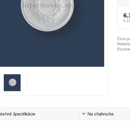
6,
5,17
Číslo p
Materiá
Rozmer
etné špecifikácie
Na stiahnutie