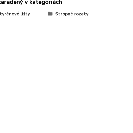
zaradený v kategóriách
tyrénové lišty
Stropné rozety